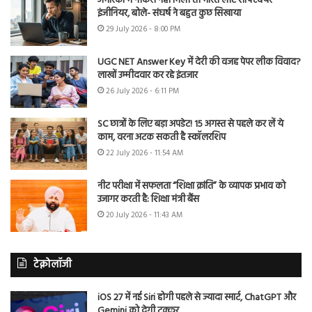
अमेरिका में नौकरी नहीं मिली तो भारत लौटे सॉफ्टवेयर
इंजीनियर, बोले- संघर्ष ने बहुत कुछ सिखाया
29 July 2026 - 8:00 PM
UGC NET Answer Key में देरी की वजह पेपर लीक विवाद?
लाखों उम्मीदवार कर रहे इंतजार
26 July 2026 - 6:11 PM
SC छात्रों के लिए बड़ा अपडेट! 15 अगस्त से पहले कर लें ये
काम, वरना अटक सकती है स्कॉलरशिप
22 July 2026 - 11:54 AM
नीट परीक्षा में सफलता “शिक्षा क्रांति” के व्यापक प्रभाव को
उजागर करती है: शिक्षा मंत्री बैंस
20 July 2026 - 11:43 AM
टेक्नोलॉजी
iOS 27 में नई Siri होगी पहले से ज्यादा स्मार्ट, ChatGPT और
Gemini को देगी टक्कर