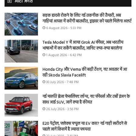
ऑटो जगत
सड़क हादसे रोकने के लिए नई तकनीक की तैयारी, अब
गाड़ियां आपस में करेंगी बातचीत, ड्राइवर को पहले मिलेगा अलर्ट
6 August 2026 - 5:33 PM
Tesla Model Y में आया Grok AI फीचर, अब भारतीय
भाषाओं में कर सकेंगे बातचीत, जानिए क्या-क्या बदलेगा
1 August 2026 - 6:42 PM
Honda City और Verna की बढ़ी टेंशन, नए अवतार में आ
रही Skoda Slavia Facelift
30 July 2026 - 7:48 PM
नई मारुति ब्रेजा फेसलिफ्ट लॉन्च, नए फीचर्स और टर्बो इंजन के
साथ आई SUV, जानें क्या है कीमत
26 July 2026 - 3:56 PM
E20 पेट्रोल, फ्लेक्स फ्यूल या EV कार? नई गाड़ी खरीदने से
पहले जानें किसमें है ज्यादा फायदा