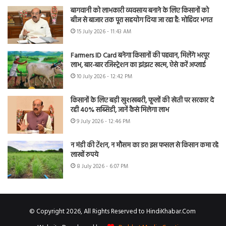
बागवानी को लाभकारी व्यवसाय बनाने के लिए किसानों को
बीज से बाजार तक पूरा सहयोग दिया जा रहा है: मोहिंदर भगत
15 July 2026 - 11:43 AM
Farmers ID Card बनेगा किसानों की पहचान, मिलेंगे भरपूर
लाभ, बार-बार रजिस्ट्रेशन का झंझट खत्म, ऐसे करें अप्लाई
10 July 2026 - 12:42 PM
किसानों के लिए बड़ी खुशखबरी, फूलों की खेती पर सरकार दे
रही 40% सब्सिडी, जानें कैसे मिलेगा लाभ
9 July 2026 - 12:46 PM
न मंडी की टेंशन, न मौसम का डर! इस फसल से किसान कमा रहे
लाखों रुपये
8 July 2026 - 6:07 PM
© Copyright 2026, All Rights Reserved to HindiKhabar.Com