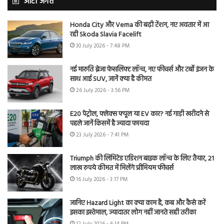
ऑटो जगत
Honda City और Verna की बढ़ी टेंशन, नए अवतार में आ
रही Skoda Slavia Facelift
30 July 2026 - 7:48 PM
नई मारुति ब्रेजा फेसलिफ्ट लॉन्च, नए फीचर्स और टर्बो इंजन के
साथ आई SUV, जानें क्या है कीमत
26 July 2026 - 3:56 PM
E20 पेट्रोल, फ्लेक्स फ्यूल या EV कार? नई गाड़ी खरीदने से
पहले जानें किसमें है ज्यादा फायदा
23 July 2026 - 7:41 PM
Triumph की लिमिटेड एडिशन बाइक लॉन्च के लिए तैयार, 21
लाख रुपये कीमत में मिलेंगे प्रीमियम फीचर्स
16 July 2026 - 3:17 PM
जानिए Hazard Light का क्या काम है, कब और कैसे करें
इसका इस्तेमाल, ज्यादातर लोग नहीं जानते सही तरीका
12 July 2026 - 6:14 PM