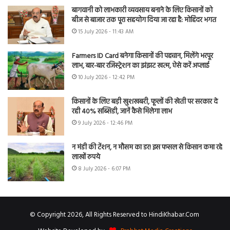
बागवानी को लाभकारी व्यवसाय बनाने के लिए किसानों को
बीज से बाजार तक पूरा सहयोग दिया जा रहा है: मोहिंदर भगत
15 July 2026 - 11:43 AM
Farmers ID Card बनेगा किसानों की पहचान, मिलेंगे भरपूर
लाभ, बार-बार रजिस्ट्रेशन का झंझट खत्म, ऐसे करें अप्लाई
10 July 2026 - 12:42 PM
किसानों के लिए बड़ी खुशखबरी, फूलों की खेती पर सरकार दे
रही 40% सब्सिडी, जानें कैसे मिलेगा लाभ
9 July 2026 - 12:46 PM
न मंडी की टेंशन, न मौसम का डर! इस फसल से किसान कमा रहे
लाखों रुपये
8 July 2026 - 6:07 PM
© Copyright 2026, All Rights Reserved to HindiKhabar.Com