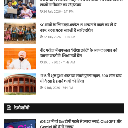
लाखों उम्मीदवार कर रहे इंतजार
26 July 2026 - 6:11 PM
SC छात्रों के लिए बड़ा अपडेट! 15 अगस्त से पहले कर लें ये
काम, वरना अटक सकती है स्कॉलरशिप
22 July 2026 - 11:54 AM
नीट परीक्षा में सफलता “शिक्षा क्रांति” के व्यापक प्रभाव को
उजागर करती है: शिक्षा मंत्री बैंस
20 July 2026 - 11:43 AM
1715 में शुरू हुआ भारत का सबसे पुराना स्कूल, 300 साल बाद
भी दे रहा है हजारों छात्रों को शिक्षा
19 July 2026 - 7:14 PM
टेक्नोलॉजी
iOS 27 में नई Siri होगी पहले से ज्यादा स्मार्ट, ChatGPT और
Gemini को देगी टक्कर