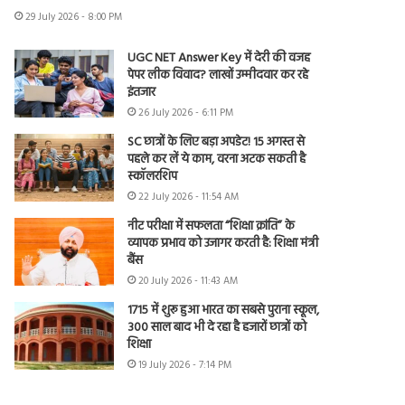
29 July 2026 - 8:00 PM
UGC NET Answer Key में देरी की वजह
पेपर लीक विवाद? लाखों उम्मीदवार कर रहे
इंतजार
26 July 2026 - 6:11 PM
SC छात्रों के लिए बड़ा अपडेट! 15 अगस्त से
पहले कर लें ये काम, वरना अटक सकती है
स्कॉलरशिप
22 July 2026 - 11:54 AM
नीट परीक्षा में सफलता “शिक्षा क्रांति” के
व्यापक प्रभाव को उजागर करती है: शिक्षा मंत्री
बैंस
20 July 2026 - 11:43 AM
1715 में शुरू हुआ भारत का सबसे पुराना स्कूल,
300 साल बाद भी दे रहा है हजारों छात्रों को
शिक्षा
19 July 2026 - 7:14 PM