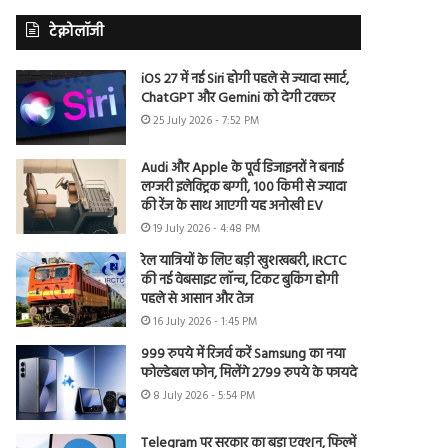
टेक्नोलॉजी
iOS 27 में नई Siri होगी पहले से ज्यादा स्मार्ट,
ChatGPT और Gemini को देगी टक्कर
25 July 2026 - 7:52 PM
Audi और Apple के पूर्व डिजाइनरों ने बनाई
लग्जरी इलेक्ट्रिक बग्गी, 100 किमी से ज्यादा
की रेंज के साथ आएगी यह अनोखी EV
19 July 2026 - 4:48 PM
रेल यात्रियों के लिए बड़ी खुशखबरी, IRCTC
की नई वेबसाइट लॉन्च, टिकट बुकिंग होगी
पहले से आसान और तेज
16 July 2026 - 1:45 PM
999 रुपये में रिजर्व करें Samsung का नया
फोल्डेबल फोन, मिलेंगे 2799 रुपये के फायदे
8 July 2026 - 5:54 PM
Telegram पर सरकार का बड़ा एक्शन, फिल्में