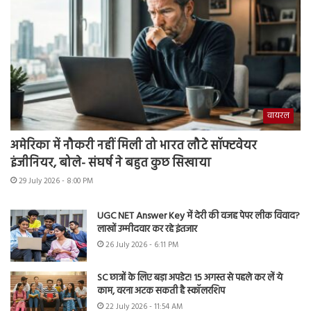
वायरल
अमेरिका में नौकरी नहीं मिली तो भारत लौटे सॉफ्टवेयर
इंजीनियर, बोले- संघर्ष ने बहुत कुछ सिखाया
29 July 2026 - 8:00 PM
UGC NET Answer Key में देरी की वजह पेपर लीक विवाद?
लाखों उम्मीदवार कर रहे इंतजार
26 July 2026 - 6:11 PM
SC छात्रों के लिए बड़ा अपडेट! 15 अगस्त से पहले कर लें ये
काम, वरना अटक सकती है स्कॉलरशिप
22 July 2026 - 11:54 AM