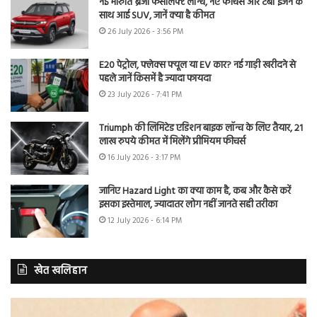
नई मारुति ब्रेजा फेसलिफ्ट लॉन्च, नए फीचर्स और टर्बो इंजन के
साथ आई SUV, जानें क्या है कीमत
26 July 2026 - 3:56 PM
E20 पेट्रोल, फ्लेक्स फ्यूल या EV कार? नई गाड़ी खरीदने से
पहले जानें किसमें है ज्यादा फायदा
23 July 2026 - 7:41 PM
Triumph की लिमिटेड एडिशन बाइक लॉन्च के लिए तैयार, 21
लाख रुपये कीमत में मिलेंगे प्रीमियम फीचर्स
16 July 2026 - 3:17 PM
जानिए Hazard Light का क्या काम है, कब और कैसे करें
इसका इस्तेमाल, ज्यादातर लोग नहीं जानते सही तरीका
12 July 2026 - 6:14 PM
खेत खलिहान