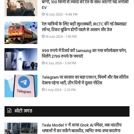
बग्गी, 100 किमी से ज्यादा की रेंज के साथ आएगी यह अनोखी
EV
19 July 2026 - 4:48 PM
रेल यात्रियों के लिए बड़ी खुशखबरी, IRCTC की नई वेबसाइट
लॉन्च, टिकट बुकिंग होगी पहले से आसान और तेज
16 July 2026 - 1:45 PM
999 रुपये में रिजर्व करें Samsung का नया फोल्डेबल फोन,
मिलेंगे 2799 रुपये के फायदे
8 July 2026 - 5:54 PM
Telegram पर सरकार का बड़ा एक्शन, फिल्में और वेब सीरीज
देखना पड़ेगा भारी, तीन दिनों में दूसरा नोटिस
5 July 2026 - 2:25 PM
ऑटो जगत
Tesla Model Y में आया Grok AI फीचर, अब भारतीय
भाषाओं में कर सकेंगे बातचीत, जानिए क्या-क्या बदलेगा