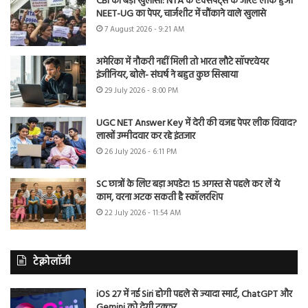
CBI का बड़ा खुलासा: NTA के एक्सपर्ट्स के जरिए लीक हुआ
NEET-UG का पेपर, चार्जशीट में चौंकाने वाले खुलासे
7 August 2026 - 9:21 AM
अमेरिका में नौकरी नहीं मिली तो भारत लौटे सॉफ्टवेयर
इंजीनियर, बोले- संघर्ष ने बहुत कुछ सिखाया
29 July 2026 - 8:00 PM
UGC NET Answer Key में देरी की वजह पेपर लीक विवाद?
लाखों उम्मीदवार कर रहे इंतजार
26 July 2026 - 6:11 PM
SC छात्रों के लिए बड़ा अपडेट! 15 अगस्त से पहले कर लें ये
काम, वरना अटक सकती है स्कॉलरशिप
22 July 2026 - 11:54 AM
टेक्नोलॉजी
iOS 27 में नई Siri होगी पहले से ज्यादा स्मार्ट, ChatGPT और
Gemini को देगी टक्कर