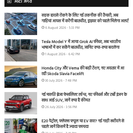
ऑटो जगत
सड़क हादसे रोकने के लिए नई तकनीक की तैयारी, अब
गाड़ियां आपस में करेंगी बातचीत, ड्राइवर को पहले मिलेगा अलर्ट
6 August 2026 - 5:33 PM
Tesla Model Y में आया Grok AI फीचर, अब भारतीय
भाषाओं में कर सकेंगे बातचीत, जानिए क्या-क्या बदलेगा
1 August 2026 - 6:42 PM
Honda City और Verna की बढ़ी टेंशन, नए अवतार में आ
रही Skoda Slavia Facelift
30 July 2026 - 7:48 PM
नई मारुति ब्रेजा फेसलिफ्ट लॉन्च, नए फीचर्स और टर्बो इंजन के
साथ आई SUV, जानें क्या है कीमत
26 July 2026 - 3:56 PM
E20 पेट्रोल, फ्लेक्स फ्यूल या EV कार? नई गाड़ी खरीदने से
पहले जानें किसमें है ज्यादा फायदा