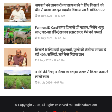
बागवानी को लाभकारी व्यवसाय बनाने के लिए किसानों को
बीज से बाजार तक पूरा सहयोग दिया जा रहा है: मोहिंदर भगत
15 July 2026 - 11:43 AM
Farmers ID Card बनेगा किसानों की पहचान, मिलेंगे भरपूर
लाभ, बार-बार रजिस्ट्रेशन का झंझट खत्म, ऐसे करें अप्लाई
10 July 2026 - 12:42 PM
किसानों के लिए बड़ी खुशखबरी, फूलों की खेती पर सरकार दे
रही 40% सब्सिडी, जानें कैसे मिलेगा लाभ
9 July 2026 - 12:46 PM
न मंडी की टेंशन, न मौसम का डर! इस फसल से किसान कमा रहे
लाखों रुपये
8 July 2026 - 6:07 PM
© Copyright 2026, All Rights Reserved to HindiKhabar.Com