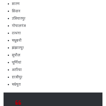
सारण
सिवान
उजियारपुर
गोपालगंज
दरभंगा
मधुबनी
झंझारपुर
सुपौल
पूर्णियां
अररिया
हाजीपुर
मधेपुरा