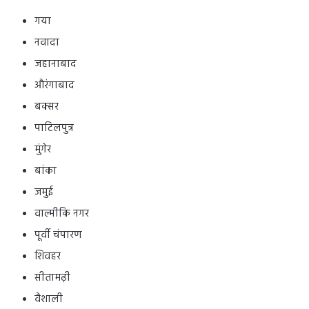
गया
नवादा
जहानाबाद
औरंगाबाद
बक्सर
पाटिलपुत्र
मुंगेर
बांका
जमुई
वाल्मीकि नगर
पूर्वी चंपारण
शिवहर
सीतामढ़ी
वैशाली