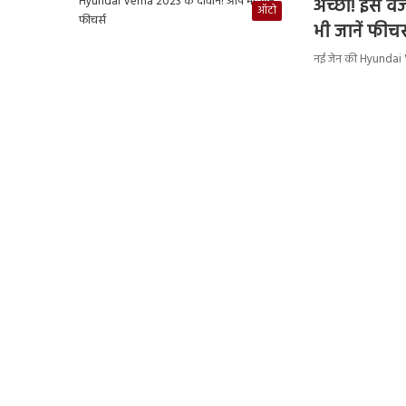
अच्छा! इस व
ऑटो
भी जानें फीचर
नई जेन की Hyundai Ve