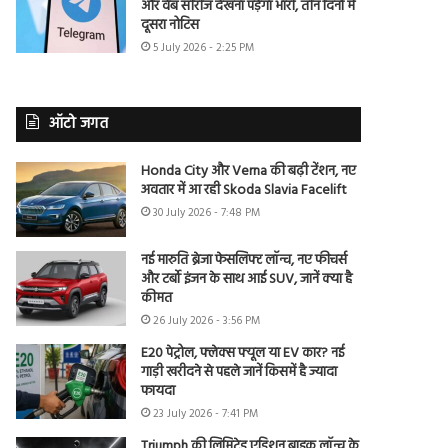
और वेब सीरीज देखना पड़ेगा भारी, तीन दिनों में
दूसरा नोटिस
5 July 2026 - 2:25 PM
ऑटो जगत
Honda City और Verna की बढ़ी टेंशन, नए
अवतार में आ रही Skoda Slavia Facelift
30 July 2026 - 7:48 PM
नई मारुति ब्रेजा फेसलिफ्ट लॉन्च, नए फीचर्स
और टर्बो इंजन के साथ आई SUV, जानें क्या है
कीमत
26 July 2026 - 3:56 PM
E20 पेट्रोल, फ्लेक्स फ्यूल या EV कार? नई
गाड़ी खरीदने से पहले जानें किसमें है ज्यादा
फायदा
23 July 2026 - 7:41 PM
Triumph की लिमिटेड एडिशन बाइक लॉन्च के