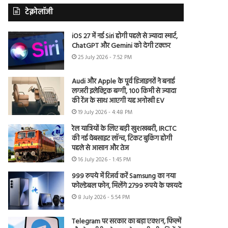
टेक्नोलॉजी
iOS 27 में नई Siri होगी पहले से ज्यादा स्मार्ट,
ChatGPT और Gemini को देगी टक्कर
25 July 2026 - 7:52 PM
Audi और Apple के पूर्व डिजाइनरों ने बनाई
लग्जरी इलेक्ट्रिक बग्गी, 100 किमी से ज्यादा
की रेंज के साथ आएगी यह अनोखी EV
19 July 2026 - 4:48 PM
रेल यात्रियों के लिए बड़ी खुशखबरी, IRCTC
की नई वेबसाइट लॉन्च, टिकट बुकिंग होगी
पहले से आसान और तेज
16 July 2026 - 1:45 PM
999 रुपये में रिजर्व करें Samsung का नया
फोल्डेबल फोन, मिलेंगे 2799 रुपये के फायदे
8 July 2026 - 5:54 PM
Telegram पर सरकार का बड़ा एक्शन, फिल्में