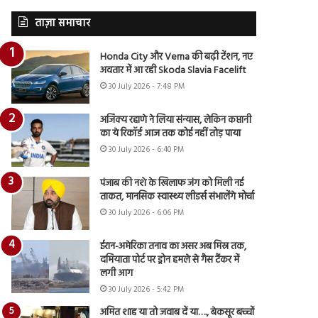
ताज़ा समाचार
Honda City और Verna की बढ़ी टेंशन, नए
अवतार में आ रही Skoda Slavia Facelift
30 July 2026 - 7:48 PM
अजिंक्य रहाणे ने लिया संन्यास, लेकिन कप्तानी
का ये रिकॉर्ड आज तक कोई नहीं तोड़ पाया
30 July 2026 - 6:40 PM
पंजाब की नशे के खिलाफ जंग को मिली नई
ताकत, मानसिक स्वास्थ्य लीडर्स संभालेंगे मोर्चा
30 July 2026 - 6:06 PM
ईरान-अमेरिका तनाव का असर अब मिस्र तक,
दमियाता पोर्ट पर ड्रोन हमले से गैस टैंकर में
लगी आग
30 July 2026 - 5:42 PM
अमित शाह या तो जवाब दें या…., बेकसूर बच्चों