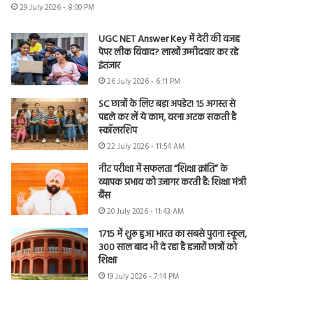
29 July 2026 - 8:00 PM
UGC NET Answer Key में देरी की वजह
पेपर लीक विवाद? लाखों उम्मीदवार कर रहे
इंतजार
26 July 2026 - 6:11 PM
SC छात्रों के लिए बड़ा अपडेट! 15 अगस्त से
पहले कर लें ये काम, वरना अटक सकती है
स्कॉलरशिप
22 July 2026 - 11:54 AM
नीट परीक्षा में सफलता “शिक्षा क्रांति” के
व्यापक प्रभाव को उजागर करती है: शिक्षा मंत्री
बैंस
20 July 2026 - 11:43 AM
1715 में शुरू हुआ भारत का सबसे पुराना स्कूल,
300 साल बाद भी दे रहा है हजारों छात्रों को
शिक्षा
19 July 2026 - 7:14 PM