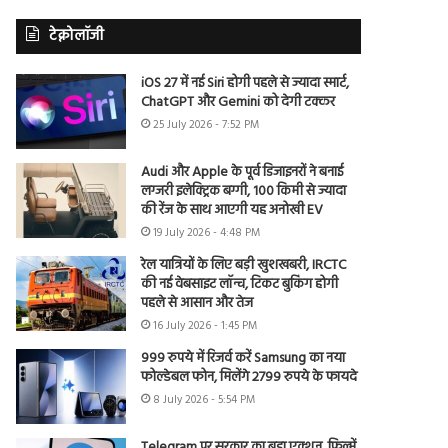
टेक्नोलॉजी
iOS 27 में नई Siri होगी पहले से ज्यादा स्मार्ट,
ChatGPT और Gemini को देगी टक्कर
25 July 2026 - 7:52 PM
Audi और Apple के पूर्व डिजाइनरों ने बनाई
लग्जरी इलेक्ट्रिक बग्गी, 100 किमी से ज्यादा
की रेंज के साथ आएगी यह अनोखी EV
19 July 2026 - 4:48 PM
रेल यात्रियों के लिए बड़ी खुशखबरी, IRCTC
की नई वेबसाइट लॉन्च, टिकट बुकिंग होगी
पहले से आसान और तेज
16 July 2026 - 1:45 PM
999 रुपये में रिजर्व करें Samsung का नया
फोल्डेबल फोन, मिलेंगे 2799 रुपये के फायदे
8 July 2026 - 5:54 PM
Telegram पर सरकार का बड़ा एक्शन, फिल्में