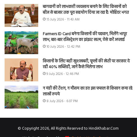
बागवानी को लाभकारी व्यवसाय बनाने के लिए किसानों को
बीज से बाजार तक पूरा सहयोग दिया जा रहा है: मोहिंदर भगत
15 July 2026 - 11:43 AM
Farmers ID Card बनेगा किसानों की पहचान, मिलेंगे भरपूर
लाभ, बार-बार रजिस्ट्रेशन का झंझट खत्म, ऐसे करें अप्लाई
10 July 2026 - 12:42 PM
किसानों के लिए बड़ी खुशखबरी, फूलों की खेती पर सरकार दे
रही 40% सब्सिडी, जानें कैसे मिलेगा लाभ
9 July 2026 - 12:46 PM
न मंडी की टेंशन, न मौसम का डर! इस फसल से किसान कमा रहे
लाखों रुपये
8 July 2026 - 6:07 PM
© Copyright 2026, All Rights Reserved to HindiKhabar.Com