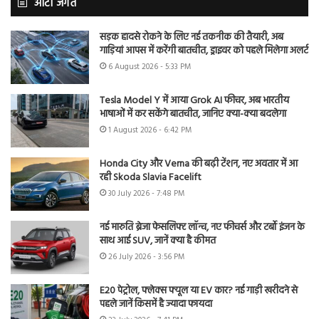
ऑटो जगत
सड़क हादसे रोकने के लिए नई तकनीक की तैयारी, अब
गाड़ियां आपस में करेंगी बातचीत, ड्राइवर को पहले मिलेगा अलर्ट
6 August 2026 - 5:33 PM
Tesla Model Y में आया Grok AI फीचर, अब भारतीय
भाषाओं में कर सकेंगे बातचीत, जानिए क्या-क्या बदलेगा
1 August 2026 - 6:42 PM
Honda City और Verna की बढ़ी टेंशन, नए अवतार में आ
रही Skoda Slavia Facelift
30 July 2026 - 7:48 PM
नई मारुति ब्रेजा फेसलिफ्ट लॉन्च, नए फीचर्स और टर्बो इंजन के
साथ आई SUV, जानें क्या है कीमत
26 July 2026 - 3:56 PM
E20 पेट्रोल, फ्लेक्स फ्यूल या EV कार? नई गाड़ी खरीदने से
पहले जानें किसमें है ज्यादा फायदा