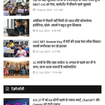
CBI का बड़ा खुलासा: NTA के एक्सपर्ट्स के जरिए लीक हुआ
NEET-UG का पेपर, चार्जशीट में चौंकाने वाले खुलासे
7 August 2026 - 9:21 AM
अमेरिका में नौकरी नहीं मिली तो भारत लौटे सॉफ्टवेयर
इंजीनियर, बोले- संघर्ष ने बहुत कुछ सिखाया
29 July 2026 - 8:00 PM
UGC NET Answer Key में देरी की वजह पेपर लीक विवाद?
लाखों उम्मीदवार कर रहे इंतजार
26 July 2026 - 6:11 PM
SC छात्रों के लिए बड़ा अपडेट! 15 अगस्त से पहले कर लें ये
काम, वरना अटक सकती है स्कॉलरशिप
22 July 2026 - 11:54 AM
टेक्नोलॉजी
iOS 27 में नई Siri होगी पहले से ज्यादा स्मार्ट, ChatGPT और
Gemini को देगी टक्कर