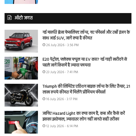
ऑटो जगत
नई मारुति ब्रेजा फेसलिफ्ट लॉन्च, नए फीचर्स और टर्बो इंजन के
साथ आई SUV, जानें क्या है कीमत
26 July 2026 - 3:56 PM
E20 पेट्रोल, फ्लेक्स फ्यूल या EV कार? नई गाड़ी खरीदने से
पहले जानें किसमें है ज्यादा फायदा
23 July 2026 - 7:41 PM
Triumph की लिमिटेड एडिशन बाइक लॉन्च के लिए तैयार, 21
लाख रुपये कीमत में मिलेंगे प्रीमियम फीचर्स
16 July 2026 - 3:17 PM
जानिए Hazard Light का क्या काम है, कब और कैसे करें
इसका इस्तेमाल, ज्यादातर लोग नहीं जानते सही तरीका
12 July 2026 - 6:14 PM