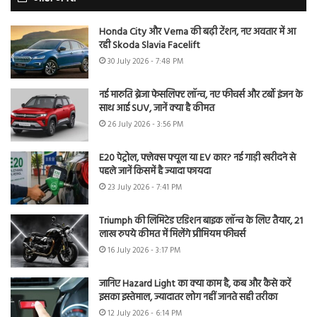
Honda City और Verna की बढ़ी टेंशन, नए अवतार में आ
रही Skoda Slavia Facelift
30 July 2026 - 7:48 PM
नई मारुति ब्रेजा फेसलिफ्ट लॉन्च, नए फीचर्स और टर्बो इंजन के
साथ आई SUV, जानें क्या है कीमत
26 July 2026 - 3:56 PM
E20 पेट्रोल, फ्लेक्स फ्यूल या EV कार? नई गाड़ी खरीदने से
पहले जानें किसमें है ज्यादा फायदा
23 July 2026 - 7:41 PM
Triumph की लिमिटेड एडिशन बाइक लॉन्च के लिए तैयार, 21
लाख रुपये कीमत में मिलेंगे प्रीमियम फीचर्स
16 July 2026 - 3:17 PM
जानिए Hazard Light का क्या काम है, कब और कैसे करें
इसका इस्तेमाल, ज्यादातर लोग नहीं जानते सही तरीका
12 July 2026 - 6:14 PM