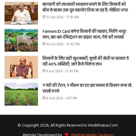
बागवानी को लाभकारी व्यवसाय बनाने के लिए किसानों को
बीज से बाजार तक पूरा सहयोग दिया जा रहा है: मोहिंदर भगत
15 July 2026 - 11:43 AM
Farmers ID Card बनेगा किसानों की पहचान, मिलेंगे भरपूर
लाभ, बार-बार रजिस्ट्रेशन का झंझट खत्म, ऐसे करें अप्लाई
10 July 2026 - 12:42 PM
किसानों के लिए बड़ी खुशखबरी, फूलों की खेती पर सरकार दे
रही 40% सब्सिडी, जानें कैसे मिलेगा लाभ
9 July 2026 - 12:46 PM
न मंडी की टेंशन, न मौसम का डर! इस फसल से किसान कमा रहे
लाखों रुपये
8 July 2026 - 6:07 PM
© Copyright 2026, All Rights Reserved to HindiKhabar.Com
Website Developed by
Prabhat Media Creations