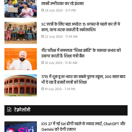
लाखों उम्मीदवार कर रहे इंतजार
26 July 2026 - 6:11 PM
SC छात्रों के लिए बड़ा अपडेट! 15 अगस्त से पहले कर लें ये
काम, वरना अटक सकती है स्कॉलरशिप
22 July 2026 - 11:54 AM
नीट परीक्षा में सफलता “शिक्षा क्रांति” के व्यापक प्रभाव को
उजागर करती है: शिक्षा मंत्री बैंस
20 July 2026 - 11:43 AM
1715 में शुरू हुआ भारत का सबसे पुराना स्कूल, 300 साल बाद
भी दे रहा है हजारों छात्रों को शिक्षा
19 July 2026 - 7:14 PM
टेक्नोलॉजी
iOS 27 में नई Siri होगी पहले से ज्यादा स्मार्ट, ChatGPT और
Gemini को देगी टक्कर