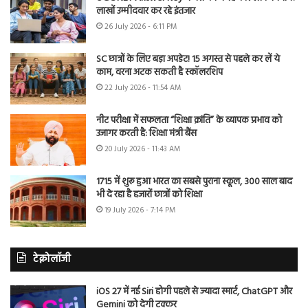
लाखों उम्मीदवार कर रहे इंतजार
26 July 2026 - 6:11 PM
SC छात्रों के लिए बड़ा अपडेट! 15 अगस्त से पहले कर लें ये
काम, वरना अटक सकती है स्कॉलरशिप
22 July 2026 - 11:54 AM
नीट परीक्षा में सफलता “शिक्षा क्रांति” के व्यापक प्रभाव को
उजागर करती है: शिक्षा मंत्री बैंस
20 July 2026 - 11:43 AM
1715 में शुरू हुआ भारत का सबसे पुराना स्कूल, 300 साल बाद
भी दे रहा है हजारों छात्रों को शिक्षा
19 July 2026 - 7:14 PM
टेक्नोलॉजी
iOS 27 में नई Siri होगी पहले से ज्यादा स्मार्ट, ChatGPT और
Gemini को देगी टक्कर