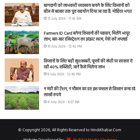
बागवानी को लाभकारी व्यवसाय बनाने के लिए किसानों को
बीज से बाजार तक पूरा सहयोग दिया जा रहा है: मोहिंदर भगत
15 July 2026 - 11:43 AM
Farmers ID Card बनेगा किसानों की पहचान, मिलेंगे भरपूर
लाभ, बार-बार रजिस्ट्रेशन का झंझट खत्म, ऐसे करें अप्लाई
10 July 2026 - 12:42 PM
किसानों के लिए बड़ी खुशखबरी, फूलों की खेती पर सरकार दे
रही 40% सब्सिडी, जानें कैसे मिलेगा लाभ
9 July 2026 - 12:46 PM
न मंडी की टेंशन, न मौसम का डर! इस फसल से किसान कमा रहे
लाखों रुपये
8 July 2026 - 6:07 PM
© Copyright 2026, All Rights Reserved to HindiKhabar.Com