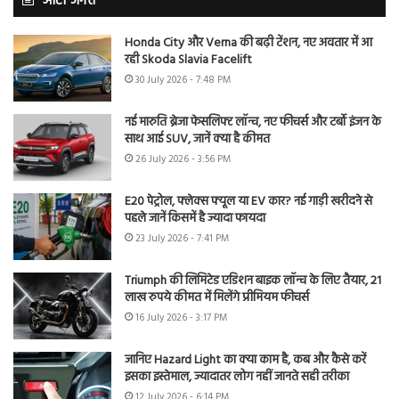
ऑटो जगत
Honda City और Verna की बढ़ी टेंशन, नए अवतार में आ
रही Skoda Slavia Facelift
30 July 2026 - 7:48 PM
नई मारुति ब्रेजा फेसलिफ्ट लॉन्च, नए फीचर्स और टर्बो इंजन के
साथ आई SUV, जानें क्या है कीमत
26 July 2026 - 3:56 PM
E20 पेट्रोल, फ्लेक्स फ्यूल या EV कार? नई गाड़ी खरीदने से
पहले जानें किसमें है ज्यादा फायदा
23 July 2026 - 7:41 PM
Triumph की लिमिटेड एडिशन बाइक लॉन्च के लिए तैयार, 21
लाख रुपये कीमत में मिलेंगे प्रीमियम फीचर्स
16 July 2026 - 3:17 PM
जानिए Hazard Light का क्या काम है, कब और कैसे करें
इसका इस्तेमाल, ज्यादातर लोग नहीं जानते सही तरीका
12 July 2026 - 6:14 PM