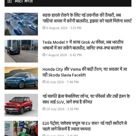
ऑटो जगत
सड़क हादसे रोकने के लिए नई तकनीक की तैयारी, अब
गाड़ियां आपस में करेंगी बातचीत, ड्राइवर को पहले मिलेगा अलर्ट
6 August 2026 - 5:33 PM
Tesla Model Y में आया Grok AI फीचर, अब भारतीय
भाषाओं में कर सकेंगे बातचीत, जानिए क्या-क्या बदलेगा
1 August 2026 - 6:42 PM
Honda City और Verna की बढ़ी टेंशन, नए अवतार में आ
रही Skoda Slavia Facelift
30 July 2026 - 7:48 PM
नई मारुति ब्रेजा फेसलिफ्ट लॉन्च, नए फीचर्स और टर्बो इंजन के
साथ आई SUV, जानें क्या है कीमत
26 July 2026 - 3:56 PM
E20 पेट्रोल, फ्लेक्स फ्यूल या EV कार? नई गाड़ी खरीदने से
पहले जानें किसमें है ज्यादा फायदा