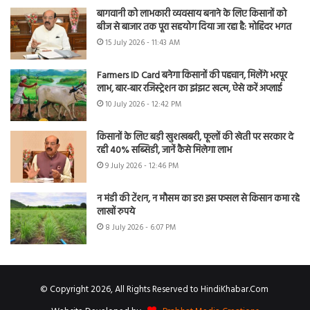
बागवानी को लाभकारी व्यवसाय बनाने के लिए किसानों को
बीज से बाजार तक पूरा सहयोग दिया जा रहा है: मोहिंदर भगत
15 July 2026 - 11:43 AM
Farmers ID Card बनेगा किसानों की पहचान, मिलेंगे भरपूर
लाभ, बार-बार रजिस्ट्रेशन का झंझट खत्म, ऐसे करें अप्लाई
10 July 2026 - 12:42 PM
किसानों के लिए बड़ी खुशखबरी, फूलों की खेती पर सरकार दे
रही 40% सब्सिडी, जानें कैसे मिलेगा लाभ
9 July 2026 - 12:46 PM
न मंडी की टेंशन, न मौसम का डर! इस फसल से किसान कमा रहे
लाखों रुपये
8 July 2026 - 6:07 PM
© Copyright 2026, All Rights Reserved to HindiKhabar.Com