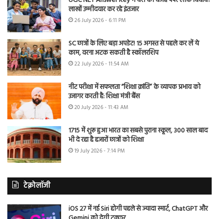
UGC NET Answer Key में देरी की वजह पेपर लीक विवाद?
लाखों उम्मीदवार कर रहे इंतजार
26 July 2026 - 6:11 PM
SC छात्रों के लिए बड़ा अपडेट! 15 अगस्त से पहले कर लें ये
काम, वरना अटक सकती है स्कॉलरशिप
22 July 2026 - 11:54 AM
नीट परीक्षा में सफलता “शिक्षा क्रांति” के व्यापक प्रभाव को
उजागर करती है: शिक्षा मंत्री बैंस
20 July 2026 - 11:43 AM
1715 में शुरू हुआ भारत का सबसे पुराना स्कूल, 300 साल बाद
भी दे रहा है हजारों छात्रों को शिक्षा
19 July 2026 - 7:14 PM
टेक्नोलॉजी
iOS 27 में नई Siri होगी पहले से ज्यादा स्मार्ट, ChatGPT और
Gemini को देगी टक्कर