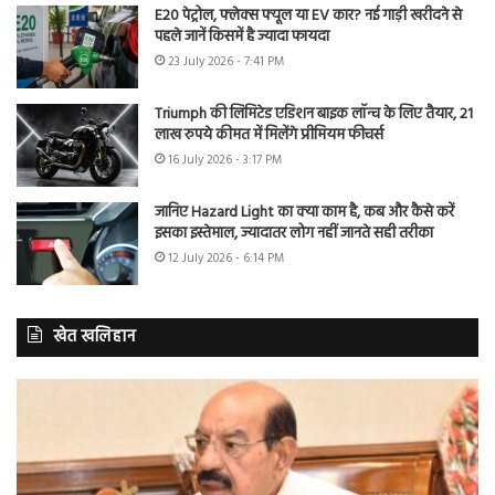
E20 पेट्रोल, फ्लेक्स फ्यूल या EV कार? नई गाड़ी खरीदने से
पहले जानें किसमें है ज्यादा फायदा
23 July 2026 - 7:41 PM
Triumph की लिमिटेड एडिशन बाइक लॉन्च के लिए तैयार, 21
लाख रुपये कीमत में मिलेंगे प्रीमियम फीचर्स
16 July 2026 - 3:17 PM
जानिए Hazard Light का क्या काम है, कब और कैसे करें
इसका इस्तेमाल, ज्यादातर लोग नहीं जानते सही तरीका
12 July 2026 - 6:14 PM
खेत खलिहान