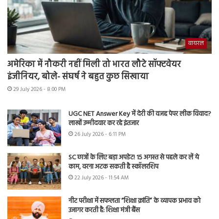
वायरल
अमेरिका में नौकरी नहीं मिली तो भारत लौटे सॉफ्टवेयर
इंजीनियर, बोले- संघर्ष ने बहुत कुछ सिखाया
29 July 2026 - 8:00 PM
UGC NET Answer Key में देरी की वजह पेपर लीक विवाद?
लाखों उम्मीदवार कर रहे इंतजार
26 July 2026 - 6:11 PM
SC छात्रों के लिए बड़ा अपडेट! 15 अगस्त से पहले कर लें ये
काम, वरना अटक सकती है स्कॉलरशिप
22 July 2026 - 11:54 AM
नीट परीक्षा में सफलता “शिक्षा क्रांति” के व्यापक प्रभाव को
उजागर करती है: शिक्षा मंत्री बैंस