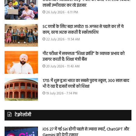
लाखों उम्मीदवार कर रहे इंतजार
26 July 2026 - 6:11 PM
SC छात्रों के लिए बड़ा अपडेट! 15 अगस्त से पहले कर लें ये
काम, वरना अटक सकती है स्कॉलरशिप
22 July 2026 - 11:54 AM
नीट परीक्षा में सफलता “शिक्षा क्रांति” के व्यापक प्रभाव को
उजागर करती है: शिक्षा मंत्री बैंस
20 July 2026 - 11:43 AM
1715 में शुरू हुआ भारत का सबसे पुराना स्कूल, 300 साल बाद
भी दे रहा है हजारों छात्रों को शिक्षा
19 July 2026 - 7:14 PM
टेक्नोलॉजी
iOS 27 में नई Siri होगी पहले से ज्यादा स्मार्ट, ChatGPT और
Gemini को देगी टक्कर