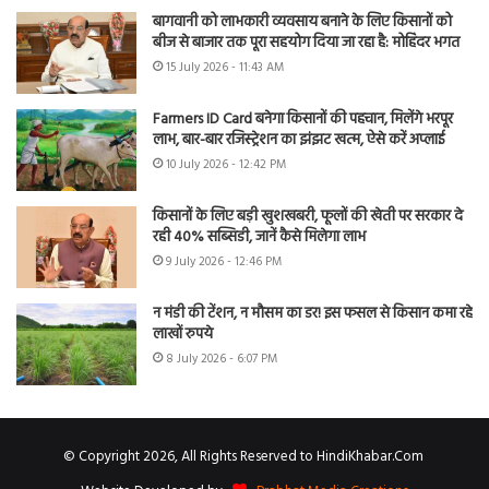
बागवानी को लाभकारी व्यवसाय बनाने के लिए किसानों को
बीज से बाजार तक पूरा सहयोग दिया जा रहा है: मोहिंदर भगत
15 July 2026 - 11:43 AM
Farmers ID Card बनेगा किसानों की पहचान, मिलेंगे भरपूर
लाभ, बार-बार रजिस्ट्रेशन का झंझट खत्म, ऐसे करें अप्लाई
10 July 2026 - 12:42 PM
किसानों के लिए बड़ी खुशखबरी, फूलों की खेती पर सरकार दे
रही 40% सब्सिडी, जानें कैसे मिलेगा लाभ
9 July 2026 - 12:46 PM
न मंडी की टेंशन, न मौसम का डर! इस फसल से किसान कमा रहे
लाखों रुपये
8 July 2026 - 6:07 PM
© Copyright 2026, All Rights Reserved to HindiKhabar.Com