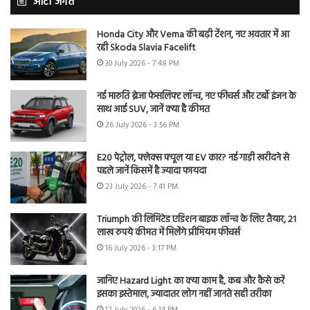
ऑटो जगत
Honda City और Verna की बढ़ी टेंशन, नए अवतार में आ
रही Skoda Slavia Facelift
30 July 2026 - 7:48 PM
नई मारुति ब्रेजा फेसलिफ्ट लॉन्च, नए फीचर्स और टर्बो इंजन के
साथ आई SUV, जानें क्या है कीमत
26 July 2026 - 3:56 PM
E20 पेट्रोल, फ्लेक्स फ्यूल या EV कार? नई गाड़ी खरीदने से
पहले जानें किसमें है ज्यादा फायदा
23 July 2026 - 7:41 PM
Triumph की लिमिटेड एडिशन बाइक लॉन्च के लिए तैयार, 21
लाख रुपये कीमत में मिलेंगे प्रीमियम फीचर्स
16 July 2026 - 3:17 PM
जानिए Hazard Light का क्या काम है, कब और कैसे करें
इसका इस्तेमाल, ज्यादातर लोग नहीं जानते सही तरीका
12 July 2026 - 6:14 PM