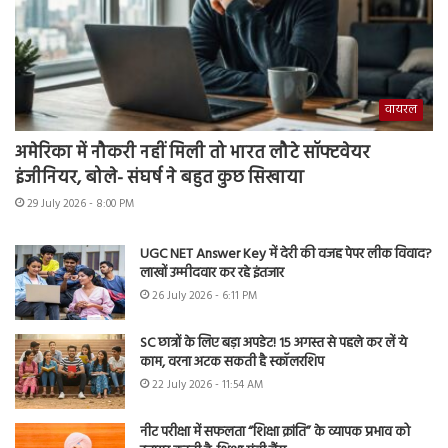
वायरल
अमेरिका में नौकरी नहीं मिली तो भारत लौटे सॉफ्टवेयर
इंजीनियर, बोले- संघर्ष ने बहुत कुछ सिखाया
29 July 2026 - 8:00 PM
UGC NET Answer Key में देरी की वजह पेपर लीक विवाद?
लाखों उम्मीदवार कर रहे इंतजार
26 July 2026 - 6:11 PM
SC छात्रों के लिए बड़ा अपडेट! 15 अगस्त से पहले कर लें ये
काम, वरना अटक सकती है स्कॉलरशिप
22 July 2026 - 11:54 AM
नीट परीक्षा में सफलता “शिक्षा क्रांति” के व्यापक प्रभाव को