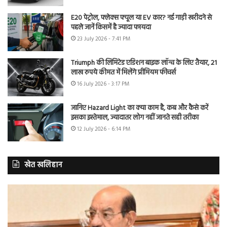
E20 पेट्रोल, फ्लेक्स फ्यूल या EV कार? नई गाड़ी खरीदने से
पहले जानें किसमें है ज्यादा फायदा
23 July 2026 - 7:41 PM
Triumph की लिमिटेड एडिशन बाइक लॉन्च के लिए तैयार, 21
लाख रुपये कीमत में मिलेंगे प्रीमियम फीचर्स
16 July 2026 - 3:17 PM
जानिए Hazard Light का क्या काम है, कब और कैसे करें
इसका इस्तेमाल, ज्यादातर लोग नहीं जानते सही तरीका
12 July 2026 - 6:14 PM
खेत खलिहान