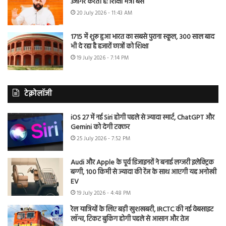
उजागर करती है: शिक्षा मंत्री बैंस
20 July 2026 - 11:43 AM
1715 में शुरू हुआ भारत का सबसे पुराना स्कूल, 300 साल बाद
भी दे रहा है हजारों छात्रों को शिक्षा
19 July 2026 - 7:14 PM
टेक्नोलॉजी
iOS 27 में नई Siri होगी पहले से ज्यादा स्मार्ट, ChatGPT और
Gemini को देगी टक्कर
25 July 2026 - 7:52 PM
Audi और Apple के पूर्व डिजाइनरों ने बनाई लग्जरी इलेक्ट्रिक
बग्गी, 100 किमी से ज्यादा की रेंज के साथ आएगी यह अनोखी
EV
19 July 2026 - 4:48 PM
रेल यात्रियों के लिए बड़ी खुशखबरी, IRCTC की नई वेबसाइट
लॉन्च, टिकट बुकिंग होगी पहले से आसान और तेज