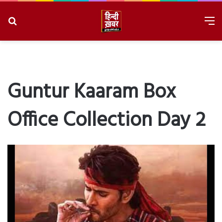
Search
M
for
8/8/2026, 4:50:16 AM
Guntur Kaaram Box
Office Collection Day 2