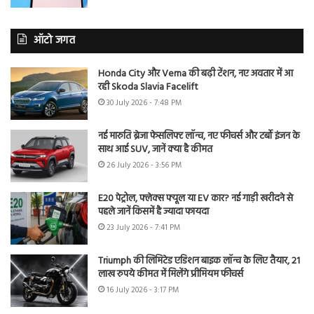
ऑटो जगत
Honda City और Verna की बढ़ी टेंशन, नए अवतार में आ
रही Skoda Slavia Facelift
30 July 2026 - 7:48 PM
नई मारुति ब्रेजा फेसलिफ्ट लॉन्च, नए फीचर्स और टर्बो इंजन के
साथ आई SUV, जानें क्या है कीमत
26 July 2026 - 3:56 PM
E20 पेट्रोल, फ्लेक्स फ्यूल या EV कार? नई गाड़ी खरीदने से
पहले जानें किसमें है ज्यादा फायदा
23 July 2026 - 7:41 PM
Triumph की लिमिटेड एडिशन बाइक लॉन्च के लिए तैयार, 21
लाख रुपये कीमत में मिलेंगे प्रीमियम फीचर्स
16 July 2026 - 3:17 PM