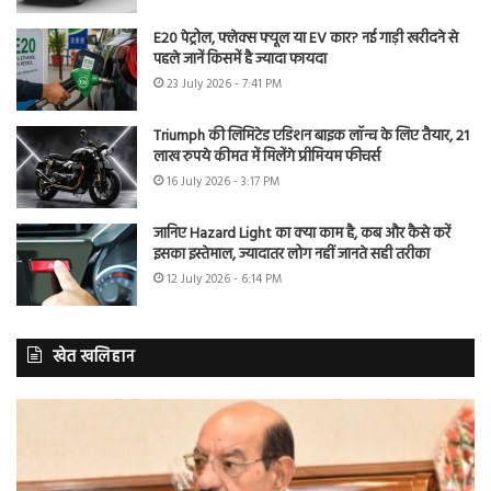
E20 पेट्रोल, फ्लेक्स फ्यूल या EV कार? नई गाड़ी खरीदने से
पहले जानें किसमें है ज्यादा फायदा
23 July 2026 - 7:41 PM
Triumph की लिमिटेड एडिशन बाइक लॉन्च के लिए तैयार, 21
लाख रुपये कीमत में मिलेंगे प्रीमियम फीचर्स
16 July 2026 - 3:17 PM
जानिए Hazard Light का क्या काम है, कब और कैसे करें
इसका इस्तेमाल, ज्यादातर लोग नहीं जानते सही तरीका
12 July 2026 - 6:14 PM
खेत खलिहान