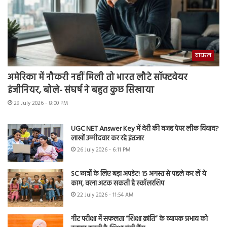
वायरल
अमेरिका में नौकरी नहीं मिली तो भारत लौटे सॉफ्टवेयर
इंजीनियर, बोले- संघर्ष ने बहुत कुछ सिखाया
29 July 2026 - 8:00 PM
UGC NET Answer Key में देरी की वजह पेपर लीक विवाद?
लाखों उम्मीदवार कर रहे इंतजार
26 July 2026 - 6:11 PM
SC छात्रों के लिए बड़ा अपडेट! 15 अगस्त से पहले कर लें ये
काम, वरना अटक सकती है स्कॉलरशिप
22 July 2026 - 11:54 AM
नीट परीक्षा में सफलता “शिक्षा क्रांति” के व्यापक प्रभाव को