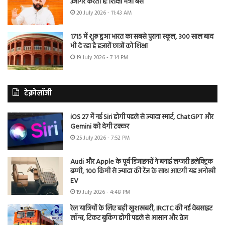
उजागर करती है: शिक्षा मंत्री बैंस
20 July 2026 - 11:43 AM
1715 में शुरू हुआ भारत का सबसे पुराना स्कूल, 300 साल बाद
भी दे रहा है हजारों छात्रों को शिक्षा
19 July 2026 - 7:14 PM
टेक्नोलॉजी
iOS 27 में नई Siri होगी पहले से ज्यादा स्मार्ट, ChatGPT और
Gemini को देगी टक्कर
25 July 2026 - 7:52 PM
Audi और Apple के पूर्व डिजाइनरों ने बनाई लग्जरी इलेक्ट्रिक
बग्गी, 100 किमी से ज्यादा की रेंज के साथ आएगी यह अनोखी
EV
19 July 2026 - 4:48 PM
रेल यात्रियों के लिए बड़ी खुशखबरी, IRCTC की नई वेबसाइट
लॉन्च, टिकट बुकिंग होगी पहले से आसान और तेज