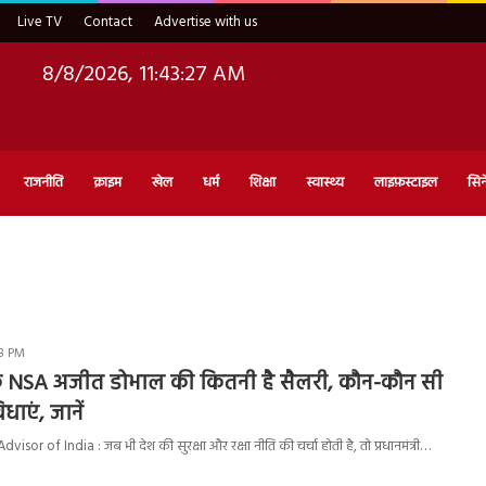
Live TV
Contact
Advertise with us
8/8/2026, 11:43:28 AM
राजनीति
क्राइम
खेल
धर्म
शिक्षा
स्वास्थ्य
लाइफ़स्टाइल
सिन
48 PM
े NSA अजीत डोभाल की कितनी है सैलरी, कौन-कौन सी
धाएं, जानें
isor of India : जब भी देश की सुरक्षा और रक्षा नीति की चर्चा होती है, तो प्रधानमंत्री…