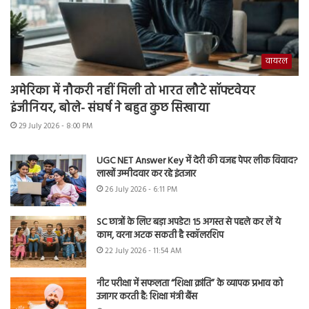
वायरल
अमेरिका में नौकरी नहीं मिली तो भारत लौटे सॉफ्टवेयर
इंजीनियर, बोले- संघर्ष ने बहुत कुछ सिखाया
29 July 2026 - 8:00 PM
UGC NET Answer Key में देरी की वजह पेपर लीक विवाद?
लाखों उम्मीदवार कर रहे इंतजार
26 July 2026 - 6:11 PM
SC छात्रों के लिए बड़ा अपडेट! 15 अगस्त से पहले कर लें ये
काम, वरना अटक सकती है स्कॉलरशिप
22 July 2026 - 11:54 AM
नीट परीक्षा में सफलता “शिक्षा क्रांति” के व्यापक प्रभाव को
उजागर करती है: शिक्षा मंत्री बैंस