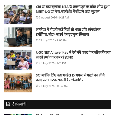
CBI का बड़ा खुलासा: NTA के एक्सपर्ट्स के जरिए लीक हुआ
NEET-UG का पेपर, चार्जशीट में चौंकाने वाले खुलासे
7 August 2026 - 9:21 AM
अमेरिका में नौकरी नहीं मिली तो भारत लौटे सॉफ्टवेयर
इंजीनियर, बोले- संघर्ष ने बहुत कुछ सिखाया
29 July 2026 - 8:00 PM
UGC NET Answer Key में देरी की वजह पेपर लीक विवाद?
लाखों उम्मीदवार कर रहे इंतजार
26 July 2026 - 6:11 PM
SC छात्रों के लिए बड़ा अपडेट! 15 अगस्त से पहले कर लें ये
काम, वरना अटक सकती है स्कॉलरशिप
22 July 2026 - 11:54 AM
टेक्नोलॉजी