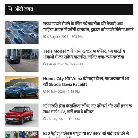
ऑटो जगत
सड़क हादसे रोकने के लिए नई तकनीक की तैयारी, अब
गाड़ियां आपस में करेंगी बातचीत, ड्राइवर को पहले मिलेगा अलर्ट
6 August 2026 - 5:33 PM
Tesla Model Y में आया Grok AI फीचर, अब भारतीय
भाषाओं में कर सकेंगे बातचीत, जानिए क्या-क्या बदलेगा
1 August 2026 - 6:42 PM
Honda City और Verna की बढ़ी टेंशन, नए अवतार में आ
रही Skoda Slavia Facelift
30 July 2026 - 7:48 PM
नई मारुति ब्रेजा फेसलिफ्ट लॉन्च, नए फीचर्स और टर्बो इंजन के
साथ आई SUV, जानें क्या है कीमत
26 July 2026 - 3:56 PM
E20 पेट्रोल, फ्लेक्स फ्यूल या EV कार? नई गाड़ी खरीदने से