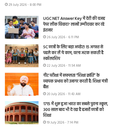
29 July 2026 - 8:00 PM
UGC NET Answer Key में देरी की वजह
पेपर लीक विवाद? लाखों उम्मीदवार कर रहे
इंतजार
26 July 2026 - 6:11 PM
SC छात्रों के लिए बड़ा अपडेट! 15 अगस्त से
पहले कर लें ये काम, वरना अटक सकती है
स्कॉलरशिप
22 July 2026 - 11:54 AM
नीट परीक्षा में सफलता “शिक्षा क्रांति” के
व्यापक प्रभाव को उजागर करती है: शिक्षा मंत्री
बैंस
20 July 2026 - 11:43 AM
1715 में शुरू हुआ भारत का सबसे पुराना स्कूल,
300 साल बाद भी दे रहा है हजारों छात्रों को
शिक्षा
19 July 2026 - 7:14 PM