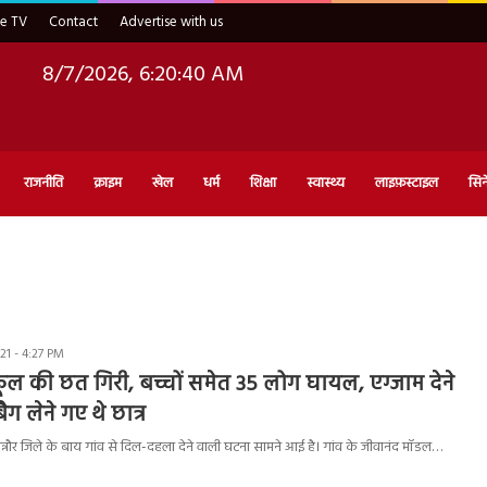
ve TV
Contact
Advertise with us
8/7/2026, 6:20:41 AM
राजनीति
क्राइम
खेल
धर्म
शिक्षा
स्वास्थ्य
लाइफ़स्टाइल
सिन
1 - 4:27 PM
्कूल की छत गिरी, बच्चों समेत 35 लोग घायल, एग्जाम देने
ैग लेने गए थे छात्र
्नौर जिले के बाय गांव से दिल-दहला देने वाली घटना सामने आई है। गांव के जीवानंद मॉडल…