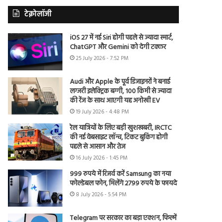
टेक्नोलॉजी
iOS 27 में नई Siri होगी पहले से ज्यादा स्मार्ट,
ChatGPT और Gemini को देगी टक्कर
25 July 2026 - 7:52 PM
Audi और Apple के पूर्व डिजाइनरों ने बनाई
लग्जरी इलेक्ट्रिक बग्गी, 100 किमी से ज्यादा
की रेंज के साथ आएगी यह अनोखी EV
19 July 2026 - 4:48 PM
रेल यात्रियों के लिए बड़ी खुशखबरी, IRCTC
की नई वेबसाइट लॉन्च, टिकट बुकिंग होगी
पहले से आसान और तेज
16 July 2026 - 1:45 PM
999 रुपये में रिजर्व करें Samsung का नया
फोल्डेबल फोन, मिलेंगे 2799 रुपये के फायदे
8 July 2026 - 5:54 PM
Telegram पर सरकार का बड़ा एक्शन, फिल्में