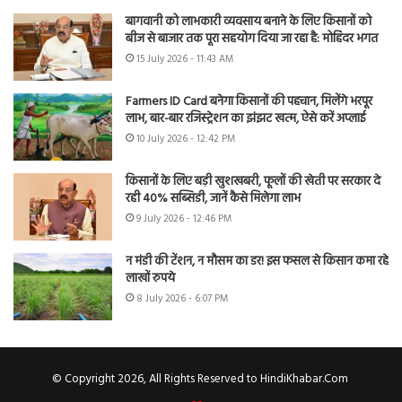
बागवानी को लाभकारी व्यवसाय बनाने के लिए किसानों को
बीज से बाजार तक पूरा सहयोग दिया जा रहा है: मोहिंदर भगत
15 July 2026 - 11:43 AM
Farmers ID Card बनेगा किसानों की पहचान, मिलेंगे भरपूर
लाभ, बार-बार रजिस्ट्रेशन का झंझट खत्म, ऐसे करें अप्लाई
10 July 2026 - 12:42 PM
किसानों के लिए बड़ी खुशखबरी, फूलों की खेती पर सरकार दे
रही 40% सब्सिडी, जानें कैसे मिलेगा लाभ
9 July 2026 - 12:46 PM
न मंडी की टेंशन, न मौसम का डर! इस फसल से किसान कमा रहे
लाखों रुपये
8 July 2026 - 6:07 PM
© Copyright 2026, All Rights Reserved to HindiKhabar.Com