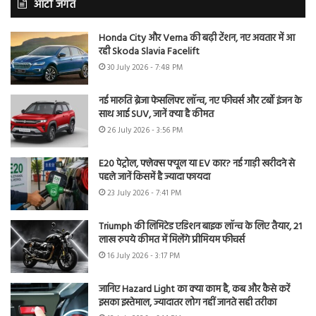
ऑटो जगत
Honda City और Verna की बढ़ी टेंशन, नए अवतार में आ
रही Skoda Slavia Facelift
30 July 2026 - 7:48 PM
नई मारुति ब्रेजा फेसलिफ्ट लॉन्च, नए फीचर्स और टर्बो इंजन के
साथ आई SUV, जानें क्या है कीमत
26 July 2026 - 3:56 PM
E20 पेट्रोल, फ्लेक्स फ्यूल या EV कार? नई गाड़ी खरीदने से
पहले जानें किसमें है ज्यादा फायदा
23 July 2026 - 7:41 PM
Triumph की लिमिटेड एडिशन बाइक लॉन्च के लिए तैयार, 21
लाख रुपये कीमत में मिलेंगे प्रीमियम फीचर्स
16 July 2026 - 3:17 PM
जानिए Hazard Light का क्या काम है, कब और कैसे करें
इसका इस्तेमाल, ज्यादातर लोग नहीं जानते सही तरीका