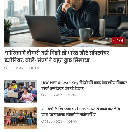
वायरल
अमेरिका में नौकरी नहीं मिली तो भारत लौटे सॉफ्टवेयर
इंजीनियर, बोले- संघर्ष ने बहुत कुछ सिखाया
29 July 2026 - 8:00 PM
UGC NET Answer Key में देरी की वजह पेपर लीक विवाद?
लाखों उम्मीदवार कर रहे इंतजार
26 July 2026 - 6:11 PM
SC छात्रों के लिए बड़ा अपडेट! 15 अगस्त से पहले कर लें ये
काम, वरना अटक सकती है स्कॉलरशिप
22 July 2026 - 11:54 AM