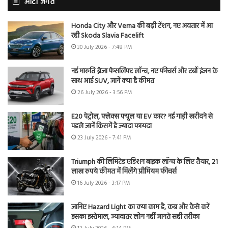
ऑटो जगत
Honda City और Verna की बढ़ी टेंशन, नए अवतार में आ
रही Skoda Slavia Facelift
30 July 2026 - 7:48 PM
नई मारुति ब्रेजा फेसलिफ्ट लॉन्च, नए फीचर्स और टर्बो इंजन के
साथ आई SUV, जानें क्या है कीमत
26 July 2026 - 3:56 PM
E20 पेट्रोल, फ्लेक्स फ्यूल या EV कार? नई गाड़ी खरीदने से
पहले जानें किसमें है ज्यादा फायदा
23 July 2026 - 7:41 PM
Triumph की लिमिटेड एडिशन बाइक लॉन्च के लिए तैयार, 21
लाख रुपये कीमत में मिलेंगे प्रीमियम फीचर्स
16 July 2026 - 3:17 PM
जानिए Hazard Light का क्या काम है, कब और कैसे करें
इसका इस्तेमाल, ज्यादातर लोग नहीं जानते सही तरीका