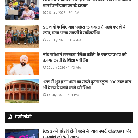
UGC NET Answer Key में देरी की वजह पेपर लीक विवाद?
लाखों उम्मीदवार कर रहे इंतजार
26 July 2026 - 6:11 PM
SC छात्रों के लिए बड़ा अपडेट! 15 अगस्त से पहले कर लें ये
काम, वरना अटक सकती है स्कॉलरशिप
22 July 2026 - 11:54 AM
नीट परीक्षा में सफलता “शिक्षा क्रांति” के व्यापक प्रभाव को
उजागर करती है: शिक्षा मंत्री बैंस
20 July 2026 - 11:43 AM
1715 में शुरू हुआ भारत का सबसे पुराना स्कूल, 300 साल बाद
भी दे रहा है हजारों छात्रों को शिक्षा
19 July 2026 - 7:14 PM
टेक्नोलॉजी
iOS 27 में नई Siri होगी पहले से ज्यादा स्मार्ट, ChatGPT और
Gemini को देगी टक्कर