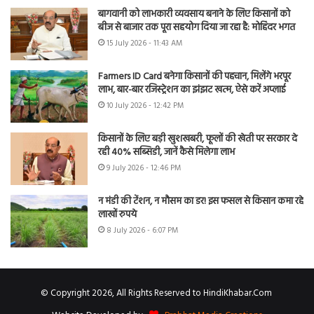
बागवानी को लाभकारी व्यवसाय बनाने के लिए किसानों को
बीज से बाजार तक पूरा सहयोग दिया जा रहा है: मोहिंदर भगत
15 July 2026 - 11:43 AM
Farmers ID Card बनेगा किसानों की पहचान, मिलेंगे भरपूर
लाभ, बार-बार रजिस्ट्रेशन का झंझट खत्म, ऐसे करें अप्लाई
10 July 2026 - 12:42 PM
किसानों के लिए बड़ी खुशखबरी, फूलों की खेती पर सरकार दे
रही 40% सब्सिडी, जानें कैसे मिलेगा लाभ
9 July 2026 - 12:46 PM
न मंडी की टेंशन, न मौसम का डर! इस फसल से किसान कमा रहे
लाखों रुपये
8 July 2026 - 6:07 PM
© Copyright 2026, All Rights Reserved to HindiKhabar.Com