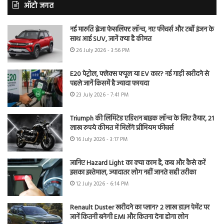
ऑटो जगत
नई मारुति ब्रेजा फेसलिफ्ट लॉन्च, नए फीचर्स और टर्बो इंजन के
साथ आई SUV, जानें क्या है कीमत
26 July 2026 - 3:56 PM
E20 पेट्रोल, फ्लेक्स फ्यूल या EV कार? नई गाड़ी खरीदने से
पहले जानें किसमें है ज्यादा फायदा
23 July 2026 - 7:41 PM
Triumph की लिमिटेड एडिशन बाइक लॉन्च के लिए तैयार, 21
लाख रुपये कीमत में मिलेंगे प्रीमियम फीचर्स
16 July 2026 - 3:17 PM
जानिए Hazard Light का क्या काम है, कब और कैसे करें
इसका इस्तेमाल, ज्यादातर लोग नहीं जानते सही तरीका
12 July 2026 - 6:14 PM
Renault Duster खरीदने का प्लान? 2 लाख डाउन पेमेंट पर
जानें कितनी बनेगी EMI और कितना देना होगा लोन