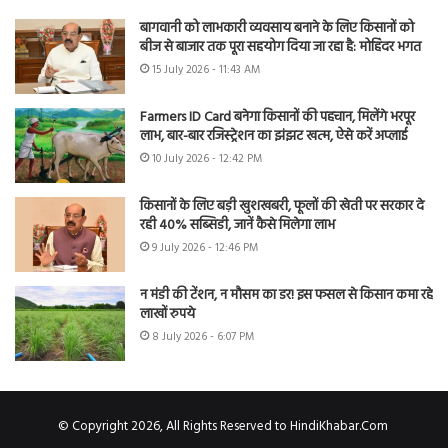
बागवानी को लाभकारी व्यवसाय बनाने के लिए किसानों को
बीज से बाजार तक पूरा सहयोग दिया जा रहा है: मोहिंदर भगत
15 July 2026 - 11:43 AM
Farmers ID Card बनेगा किसानों की पहचान, मिलेंगे भरपूर
लाभ, बार-बार रजिस्ट्रेशन का झंझट खत्म, ऐसे करें अप्लाई
10 July 2026 - 12:42 PM
किसानों के लिए बड़ी खुशखबरी, फूलों की खेती पर सरकार दे
रही 40% सब्सिडी, जानें कैसे मिलेगा लाभ
9 July 2026 - 12:46 PM
न मंडी की टेंशन, न मौसम का डर! इस फसल से किसान कमा रहे
लाखों रुपये
8 July 2026 - 6:07 PM
© Copyright 2026, All Rights Reserved to HindiKhabar.Com