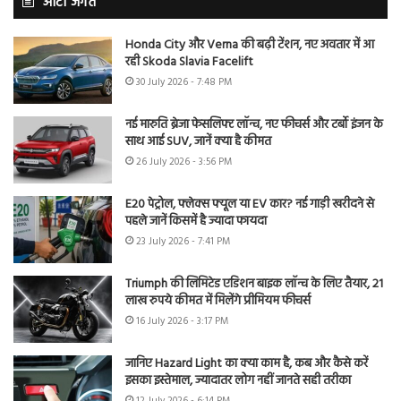
ऑटो जगत
Honda City और Verna की बढ़ी टेंशन, नए अवतार में आ
रही Skoda Slavia Facelift
30 July 2026 - 7:48 PM
नई मारुति ब्रेजा फेसलिफ्ट लॉन्च, नए फीचर्स और टर्बो इंजन के
साथ आई SUV, जानें क्या है कीमत
26 July 2026 - 3:56 PM
E20 पेट्रोल, फ्लेक्स फ्यूल या EV कार? नई गाड़ी खरीदने से
पहले जानें किसमें है ज्यादा फायदा
23 July 2026 - 7:41 PM
Triumph की लिमिटेड एडिशन बाइक लॉन्च के लिए तैयार, 21
लाख रुपये कीमत में मिलेंगे प्रीमियम फीचर्स
16 July 2026 - 3:17 PM
जानिए Hazard Light का क्या काम है, कब और कैसे करें
इसका इस्तेमाल, ज्यादातर लोग नहीं जानते सही तरीका