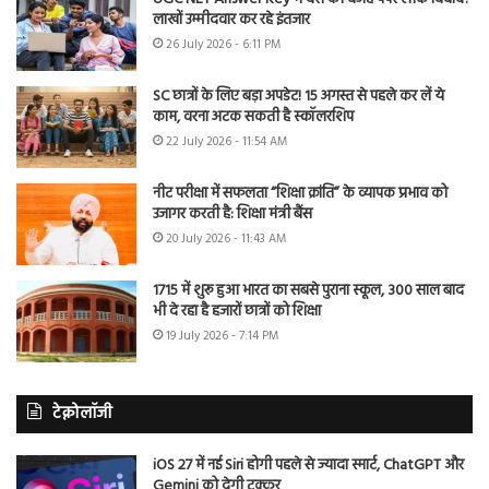
लाखों उम्मीदवार कर रहे इंतजार
26 July 2026 - 6:11 PM
SC छात्रों के लिए बड़ा अपडेट! 15 अगस्त से पहले कर लें ये
काम, वरना अटक सकती है स्कॉलरशिप
22 July 2026 - 11:54 AM
नीट परीक्षा में सफलता “शिक्षा क्रांति” के व्यापक प्रभाव को
उजागर करती है: शिक्षा मंत्री बैंस
20 July 2026 - 11:43 AM
1715 में शुरू हुआ भारत का सबसे पुराना स्कूल, 300 साल बाद
भी दे रहा है हजारों छात्रों को शिक्षा
19 July 2026 - 7:14 PM
टेक्नोलॉजी
iOS 27 में नई Siri होगी पहले से ज्यादा स्मार्ट, ChatGPT और
Gemini को देगी टक्कर