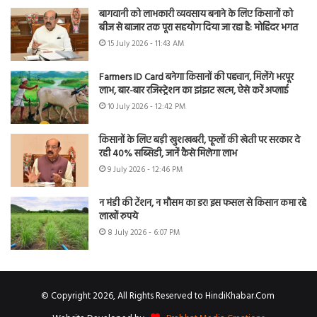
बागवानी को लाभकारी व्यवसाय बनाने के लिए किसानों को
बीज से बाजार तक पूरा सहयोग दिया जा रहा है: मोहिंदर भगत
15 July 2026 - 11:43 AM
Farmers ID Card बनेगा किसानों की पहचान, मिलेंगे भरपूर
लाभ, बार-बार रजिस्ट्रेशन का झंझट खत्म, ऐसे करें अप्लाई
10 July 2026 - 12:42 PM
किसानों के लिए बड़ी खुशखबरी, फूलों की खेती पर सरकार दे
रही 40% सब्सिडी, जानें कैसे मिलेगा लाभ
9 July 2026 - 12:46 PM
न मंडी की टेंशन, न मौसम का डर! इस फसल से किसान कमा रहे
लाखों रुपये
8 July 2026 - 6:07 PM
© Copyright 2026, All Rights Reserved to HindiKhabar.Com