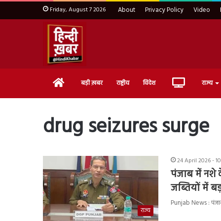
Friday, August 7 2026
About
Privacy Policy
Video
Home
Live
बड़ी ख़बर
राष्ट्रीय
विदेश
राज्य
TV
drug seizures surge
24 April 2026 - 1
पंजाब में नश
जब्तियों में 
Punjab News : पंजाब मे
राज्य