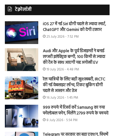
टेक्नोलॉजी
iOS 27 में नई Siri होगी पहले से ज्यादा स्मार्ट,
ChatGPT और Gemini को देगी टक्कर
25 July 2026 - 7:52 PM
Audi और Apple के पूर्व डिजाइनरों ने बनाई
लग्जरी इलेक्ट्रिक बग्गी, 100 किमी से ज्यादा
की रेंज के साथ आएगी यह अनोखी EV
19 July 2026 - 4:48 PM
रेल यात्रियों के लिए बड़ी खुशखबरी, IRCTC
की नई वेबसाइट लॉन्च, टिकट बुकिंग होगी
पहले से आसान और तेज
16 July 2026 - 1:45 PM
999 रुपये में रिजर्व करें Samsung का नया
फोल्डेबल फोन, मिलेंगे 2799 रुपये के फायदे
8 July 2026 - 5:54 PM
Telegram पर सरकार का बड़ा एक्शन, फिल्में