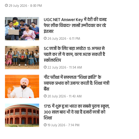
29 July 2026 - 8:00 PM
UGC NET Answer Key में देरी की वजह
पेपर लीक विवाद? लाखों उम्मीदवार कर रहे
इंतजार
26 July 2026 - 6:11 PM
SC छात्रों के लिए बड़ा अपडेट! 15 अगस्त से
पहले कर लें ये काम, वरना अटक सकती है
स्कॉलरशिप
22 July 2026 - 11:54 AM
नीट परीक्षा में सफलता “शिक्षा क्रांति” के
व्यापक प्रभाव को उजागर करती है: शिक्षा मंत्री
बैंस
20 July 2026 - 11:43 AM
1715 में शुरू हुआ भारत का सबसे पुराना स्कूल,
300 साल बाद भी दे रहा है हजारों छात्रों को
शिक्षा
19 July 2026 - 7:14 PM