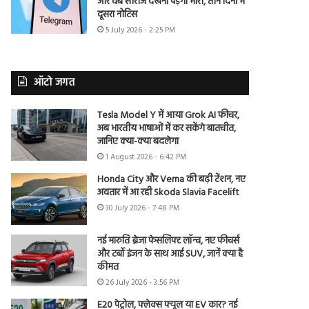
और वेब सीरीज देखना पड़ेगा भारी, तीन दिनों में
दूसरा नोटिस
5 July 2026 - 2:25 PM
ऑटो जगत
Tesla Model Y में आया Grok AI फीचर,
अब भारतीय भाषाओं में कर सकेंगे बातचीत,
जानिए क्या-क्या बदलेगा
1 August 2026 - 6:42 PM
Honda City और Verna की बढ़ी टेंशन, नए
अवतार में आ रही Skoda Slavia Facelift
30 July 2026 - 7:48 PM
नई मारुति ब्रेजा फेसलिफ्ट लॉन्च, नए फीचर्स
और टर्बो इंजन के साथ आई SUV, जानें क्या है
कीमत
26 July 2026 - 3:56 PM
E20 पेट्रोल, फ्लेक्स फ्यूल या EV कार? नई