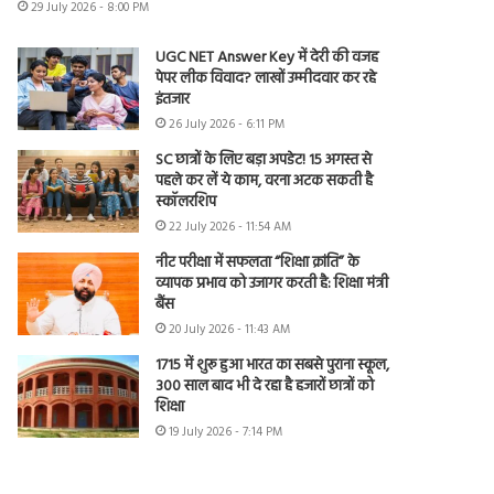
29 July 2026 - 8:00 PM
UGC NET Answer Key में देरी की वजह
पेपर लीक विवाद? लाखों उम्मीदवार कर रहे
इंतजार
26 July 2026 - 6:11 PM
SC छात्रों के लिए बड़ा अपडेट! 15 अगस्त से
पहले कर लें ये काम, वरना अटक सकती है
स्कॉलरशिप
22 July 2026 - 11:54 AM
नीट परीक्षा में सफलता “शिक्षा क्रांति” के
व्यापक प्रभाव को उजागर करती है: शिक्षा मंत्री
बैंस
20 July 2026 - 11:43 AM
1715 में शुरू हुआ भारत का सबसे पुराना स्कूल,
300 साल बाद भी दे रहा है हजारों छात्रों को
शिक्षा
19 July 2026 - 7:14 PM