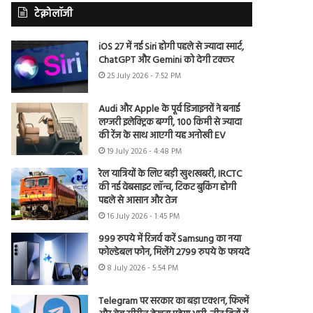
टेक्नोलॉजी
iOS 27 में नई Siri होगी पहले से ज्यादा स्मार्ट,
ChatGPT और Gemini को देगी टक्कर
25 July 2026 - 7:52 PM
Audi और Apple के पूर्व डिजाइनरों ने बनाई
लग्जरी इलेक्ट्रिक बग्गी, 100 किमी से ज्यादा
की रेंज के साथ आएगी यह अनोखी EV
19 July 2026 - 4:48 PM
रेल यात्रियों के लिए बड़ी खुशखबरी, IRCTC
की नई वेबसाइट लॉन्च, टिकट बुकिंग होगी
पहले से आसान और तेज
16 July 2026 - 1:45 PM
999 रुपये में रिजर्व करें Samsung का नया
फोल्डेबल फोन, मिलेंगे 2799 रुपये के फायदे
8 July 2026 - 5:54 PM
Telegram पर सरकार का बड़ा एक्शन, फिल्में