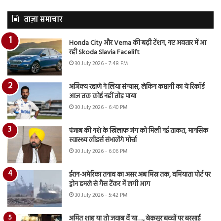
ताज़ा समाचार
Honda City और Verna की बढ़ी टेंशन, नए अवतार में आ
रही Skoda Slavia Facelift
30 July 2026 - 7:48 PM
अजिंक्य रहाणे ने लिया संन्यास, लेकिन कप्तानी का ये रिकॉर्ड
आज तक कोई नहीं तोड़ पाया
30 July 2026 - 6:40 PM
पंजाब की नशे के खिलाफ जंग को मिली नई ताकत, मानसिक
स्वास्थ्य लीडर्स संभालेंगे मोर्चा
30 July 2026 - 6:06 PM
ईरान-अमेरिका तनाव का असर अब मिस्र तक, दमियाता पोर्ट पर
ड्रोन हमले से गैस टैंकर में लगी आग
30 July 2026 - 5:42 PM
अमित शाह या तो जवाब दें या…., बेकसूर बच्चों पर बरसाई