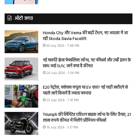
ऑटो जगत
Honda City और Verna की बढ़ी टेंशन, नए अवतार में आ
रही Skoda Slavia Facelift
30 July 2026 - 7:48 PM
नई मारुति ब्रेजा फेसलिफ्ट लॉन्च, नए फीचर्स और टर्बो इंजन के
साथ आई SUV, जानें क्या है कीमत
26 July 2026 - 3:56 PM
E20 पेट्रोल, फ्लेक्स फ्यूल या EV कार? नई गाड़ी खरीदने से
पहले जानें किसमें है ज्यादा फायदा
23 July 2026 - 7:41 PM
Triumph की लिमिटेड एडिशन बाइक लॉन्च के लिए तैयार, 21
लाख रुपये कीमत में मिलेंगे प्रीमियम फीचर्स
16 July 2026 - 3:17 PM