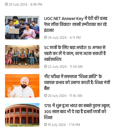
29 July 2026 - 8:00 PM
UGC NET Answer Key में देरी की वजह
पेपर लीक विवाद? लाखों उम्मीदवार कर रहे
इंतजार
26 July 2026 - 6:11 PM
SC छात्रों के लिए बड़ा अपडेट! 15 अगस्त से
पहले कर लें ये काम, वरना अटक सकती है
स्कॉलरशिप
22 July 2026 - 11:54 AM
नीट परीक्षा में सफलता “शिक्षा क्रांति” के
व्यापक प्रभाव को उजागर करती है: शिक्षा मंत्री
बैंस
20 July 2026 - 11:43 AM
1715 में शुरू हुआ भारत का सबसे पुराना स्कूल,
300 साल बाद भी दे रहा है हजारों छात्रों को
शिक्षा
19 July 2026 - 7:14 PM