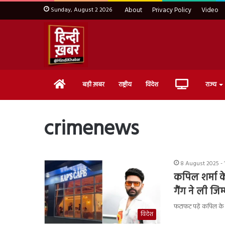
Sunday, August 2 2026
About
Privacy Policy
Video
Home
Live
बड़ी ख़बर
राष्ट्रीय
विदेश
राज्य
TV
crimenews
8 August 2025 - 
कपिल शर्मा के
गैंग ने ली जिम्
फटाफट पढ़ें कपिल के क
विदेश