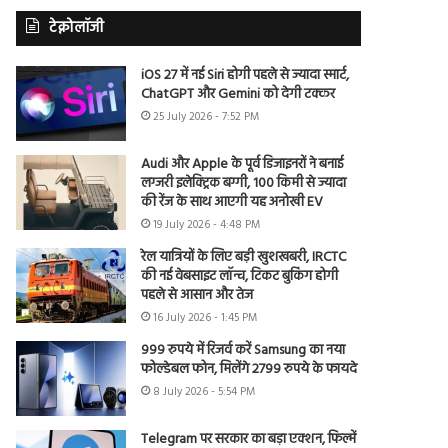
टेक्नोलॉजी
iOS 27 में नई Siri होगी पहले से ज्यादा स्मार्ट,
ChatGPT और Gemini को देगी टक्कर
25 July 2026 - 7:52 PM
Audi और Apple के पूर्व डिजाइनरों ने बनाई
लग्जरी इलेक्ट्रिक बग्गी, 100 किमी से ज्यादा
की रेंज के साथ आएगी यह अनोखी EV
19 July 2026 - 4:48 PM
रेल यात्रियों के लिए बड़ी खुशखबरी, IRCTC
की नई वेबसाइट लॉन्च, टिकट बुकिंग होगी
पहले से आसान और तेज
16 July 2026 - 1:45 PM
999 रुपये में रिजर्व करें Samsung का नया
फोल्डेबल फोन, मिलेंगे 2799 रुपये के फायदे
8 July 2026 - 5:54 PM
Telegram पर सरकार का बड़ा एक्शन, फिल्में