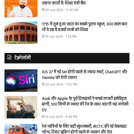
उजागर करती है: शिक्षा मंत्री बैंस
20 July 2026 - 11:43 AM
1715 में शुरू हुआ भारत का सबसे पुराना स्कूल, 300 साल बाद
भी दे रहा है हजारों छात्रों को शिक्षा
19 July 2026 - 7:14 PM
टेक्नोलॉजी
iOS 27 में नई Siri होगी पहले से ज्यादा स्मार्ट, ChatGPT और
Gemini को देगी टक्कर
25 July 2026 - 7:52 PM
Audi और Apple के पूर्व डिजाइनरों ने बनाई लग्जरी इलेक्ट्रिक
बग्गी, 100 किमी से ज्यादा की रेंज के साथ आएगी यह अनोखी
EV
19 July 2026 - 4:48 PM
रेल यात्रियों के लिए बड़ी खुशखबरी, IRCTC की नई वेबसाइट
लॉन्च, टिकट बुकिंग होगी पहले से आसान और तेज