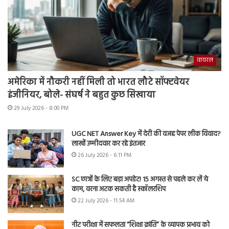
वायरल
अमेरिका में नौकरी नहीं मिली तो भारत लौटे सॉफ्टवेयर
इंजीनियर, बोले- संघर्ष ने बहुत कुछ सिखाया
29 July 2026 - 8:00 PM
UGC NET Answer Key में देरी की वजह पेपर लीक विवाद?
लाखों उम्मीदवार कर रहे इंतजार
26 July 2026 - 6:11 PM
SC छात्रों के लिए बड़ा अपडेट! 15 अगस्त से पहले कर लें ये
काम, वरना अटक सकती है स्कॉलरशिप
22 July 2026 - 11:54 AM
नीट परीक्षा में सफलता “शिक्षा क्रांति” के व्यापक प्रभाव को