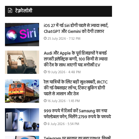
टेक्नोलॉजी
iOS 27 में नई Siri होगी पहले से ज्यादा स्मार्ट,
ChatGPT और Gemini को देगी टक्कर
25 July 2026 - 7:52 PM
Audi और Apple के पूर्व डिजाइनरों ने बनाई
लग्जरी इलेक्ट्रिक बग्गी, 100 किमी से ज्यादा
की रेंज के साथ आएगी यह अनोखी EV
19 July 2026 - 4:48 PM
रेल यात्रियों के लिए बड़ी खुशखबरी, IRCTC
की नई वेबसाइट लॉन्च, टिकट बुकिंग होगी
पहले से आसान और तेज
16 July 2026 - 1:45 PM
999 रुपये में रिजर्व करें Samsung का नया
फोल्डेबल फोन, मिलेंगे 2799 रुपये के फायदे
8 July 2026 - 5:54 PM
Telegram पर सरकार का बड़ा एक्शन, फिल्में