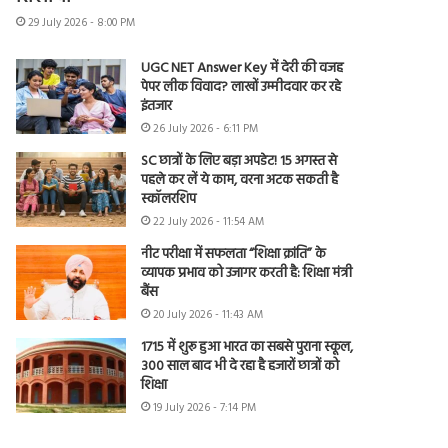
29 July 2026 - 8:00 PM
UGC NET Answer Key में देरी की वजह
पेपर लीक विवाद? लाखों उम्मीदवार कर रहे
इंतजार
26 July 2026 - 6:11 PM
SC छात्रों के लिए बड़ा अपडेट! 15 अगस्त से
पहले कर लें ये काम, वरना अटक सकती है
स्कॉलरशिप
22 July 2026 - 11:54 AM
नीट परीक्षा में सफलता “शिक्षा क्रांति” के
व्यापक प्रभाव को उजागर करती है: शिक्षा मंत्री
बैंस
20 July 2026 - 11:43 AM
1715 में शुरू हुआ भारत का सबसे पुराना स्कूल,
300 साल बाद भी दे रहा है हजारों छात्रों को
शिक्षा
19 July 2026 - 7:14 PM