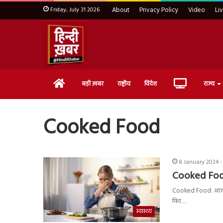
Friday, July 31 2026
About
Privacy Policy
Video
Li
Home
Live
बड़ी ख़बर
राष्ट्रीय
विदेश
राज्य
TV
Cooked Food
8 January 2024 -
Cooked Food:
Cooked Food: आजकल 
फिर…
स्वास्थ्य