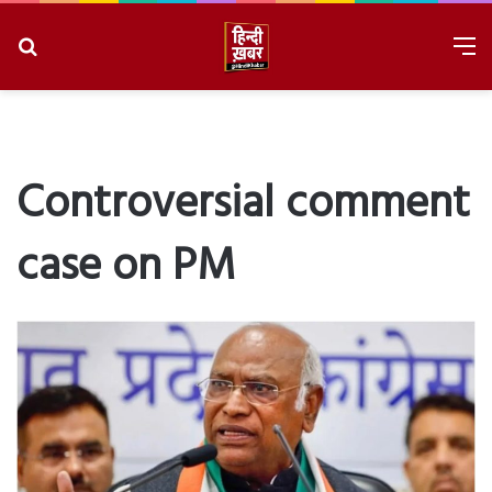
Search
M
for
8/9/2026, 12:57:55 PM
Controversial comment
case on PM