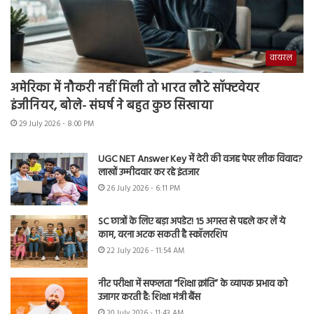
वायरल
अमेरिका में नौकरी नहीं मिली तो भारत लौटे सॉफ्टवेयर
इंजीनियर, बोले- संघर्ष ने बहुत कुछ सिखाया
29 July 2026 - 8:00 PM
UGC NET Answer Key में देरी की वजह पेपर लीक विवाद?
लाखों उम्मीदवार कर रहे इंतजार
26 July 2026 - 6:11 PM
SC छात्रों के लिए बड़ा अपडेट! 15 अगस्त से पहले कर लें ये
काम, वरना अटक सकती है स्कॉलरशिप
22 July 2026 - 11:54 AM
नीट परीक्षा में सफलता “शिक्षा क्रांति” के व्यापक प्रभाव को
उजागर करती है: शिक्षा मंत्री बैंस
20 July 2026 - 11:43 AM