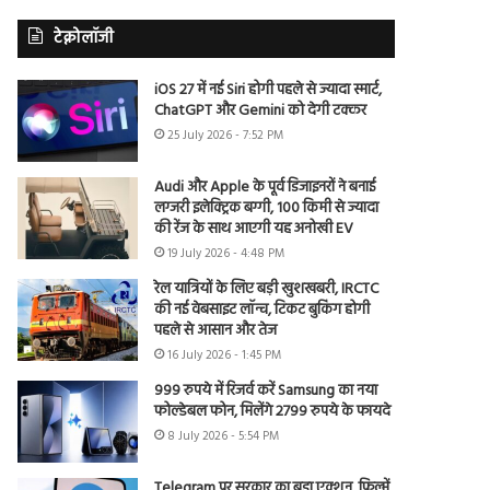
टेक्नोलॉजी
iOS 27 में नई Siri होगी पहले से ज्यादा स्मार्ट,
ChatGPT और Gemini को देगी टक्कर
25 July 2026 - 7:52 PM
Audi और Apple के पूर्व डिजाइनरों ने बनाई
लग्जरी इलेक्ट्रिक बग्गी, 100 किमी से ज्यादा
की रेंज के साथ आएगी यह अनोखी EV
19 July 2026 - 4:48 PM
रेल यात्रियों के लिए बड़ी खुशखबरी, IRCTC
की नई वेबसाइट लॉन्च, टिकट बुकिंग होगी
पहले से आसान और तेज
16 July 2026 - 1:45 PM
999 रुपये में रिजर्व करें Samsung का नया
फोल्डेबल फोन, मिलेंगे 2799 रुपये के फायदे
8 July 2026 - 5:54 PM
Telegram पर सरकार का बड़ा एक्शन, फिल्में