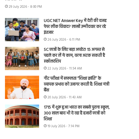
29 July 2026 - 8:00 PM
UGC NET Answer Key में देरी की वजह
पेपर लीक विवाद? लाखों उम्मीदवार कर रहे
इंतजार
26 July 2026 - 6:11 PM
SC छात्रों के लिए बड़ा अपडेट! 15 अगस्त से
पहले कर लें ये काम, वरना अटक सकती है
स्कॉलरशिप
22 July 2026 - 11:54 AM
नीट परीक्षा में सफलता “शिक्षा क्रांति” के
व्यापक प्रभाव को उजागर करती है: शिक्षा मंत्री
बैंस
20 July 2026 - 11:43 AM
1715 में शुरू हुआ भारत का सबसे पुराना स्कूल,
300 साल बाद भी दे रहा है हजारों छात्रों को
शिक्षा
19 July 2026 - 7:14 PM