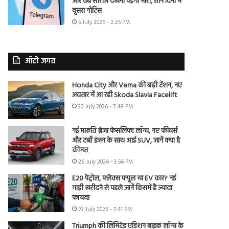
और वेब सीरीज देखना पड़ेगा भारी, तीन दिनों में
दूसरा नोटिस
5 July 2026 - 2:25 PM
ऑटो जगत
Honda City और Verna की बढ़ी टेंशन, नए
अवतार में आ रही Skoda Slavia Facelift
30 July 2026 - 7:48 PM
नई मारुति ब्रेजा फेसलिफ्ट लॉन्च, नए फीचर्स
और टर्बो इंजन के साथ आई SUV, जानें क्या है
कीमत
26 July 2026 - 3:56 PM
E20 पेट्रोल, फ्लेक्स फ्यूल या EV कार? नई
गाड़ी खरीदने से पहले जानें किसमें है ज्यादा
फायदा
23 July 2026 - 7:41 PM
Triumph की लिमिटेड एडिशन बाइक लॉन्च के