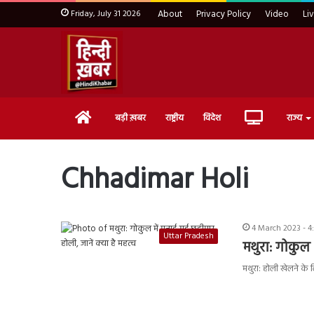
Friday, July 31 2026
About
Privacy Policy
Video
Li
Home
Live
बड़ी ख़बर
राष्ट्रीय
विदेश
राज्य
TV
Chhadimar Holi
4 March 2023 - 4
Uttar Pradesh
मथुरा: गोकुल 
मथुरा: होली खेलने के 