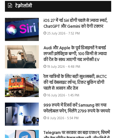
टेक्नोलॉजी
iOS 27 में नई Siri होगी पहले से ज्यादा स्मार्ट,
ChatGPT और Gemini को देगी टक्कर
25 July 2026 - 7:52 PM
Audi और Apple के पूर्व डिजाइनरों ने बनाई
लग्जरी इलेक्ट्रिक बग्गी, 100 किमी से ज्यादा
की रेंज के साथ आएगी यह अनोखी EV
19 July 2026 - 4:48 PM
रेल यात्रियों के लिए बड़ी खुशखबरी, IRCTC
की नई वेबसाइट लॉन्च, टिकट बुकिंग होगी
पहले से आसान और तेज
16 July 2026 - 1:45 PM
999 रुपये में रिजर्व करें Samsung का नया
फोल्डेबल फोन, मिलेंगे 2799 रुपये के फायदे
8 July 2026 - 5:54 PM
Telegram पर सरकार का बड़ा एक्शन, फिल्में