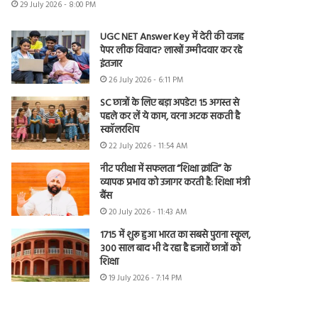
29 July 2026 - 8:00 PM
UGC NET Answer Key में देरी की वजह
पेपर लीक विवाद? लाखों उम्मीदवार कर रहे
इंतजार
26 July 2026 - 6:11 PM
SC छात्रों के लिए बड़ा अपडेट! 15 अगस्त से
पहले कर लें ये काम, वरना अटक सकती है
स्कॉलरशिप
22 July 2026 - 11:54 AM
नीट परीक्षा में सफलता “शिक्षा क्रांति” के
व्यापक प्रभाव को उजागर करती है: शिक्षा मंत्री
बैंस
20 July 2026 - 11:43 AM
1715 में शुरू हुआ भारत का सबसे पुराना स्कूल,
300 साल बाद भी दे रहा है हजारों छात्रों को
शिक्षा
19 July 2026 - 7:14 PM