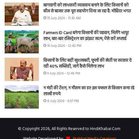
बागवानी को लाभकारी व्यवसाय बनाने के लिए किसानों को
बीज से बाजार तक पूरा सहयोग दिया जा रहा है: मोहिंदर भगत
15 July 2026 - 11:43 AM
Farmers ID Card बनेगा किसानों की पहचान, मिलेंगे भरपूर
लाभ, बार-बार रजिस्ट्रेशन का झंझट खत्म, ऐसे करें अप्लाई
10 July 2026 - 12:42 PM
किसानों के लिए बड़ी खुशखबरी, फूलों की खेती पर सरकार दे
रही 40% सब्सिडी, जानें कैसे मिलेगा लाभ
9 July 2026 - 12:46 PM
न मंडी की टेंशन, न मौसम का डर! इस फसल से किसान कमा रहे
लाखों रुपये
8 July 2026 - 6:07 PM
© Copyright 2026, All Rights Reserved to HindiKhabar.Com
Website Developed by
Prabhat Media Creations