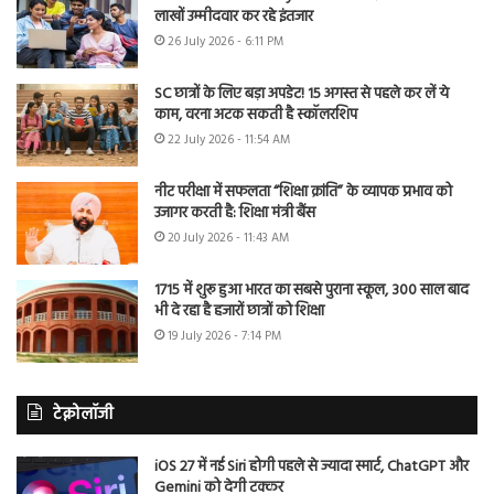
लाखों उम्मीदवार कर रहे इंतजार
26 July 2026 - 6:11 PM
SC छात्रों के लिए बड़ा अपडेट! 15 अगस्त से पहले कर लें ये
काम, वरना अटक सकती है स्कॉलरशिप
22 July 2026 - 11:54 AM
नीट परीक्षा में सफलता “शिक्षा क्रांति” के व्यापक प्रभाव को
उजागर करती है: शिक्षा मंत्री बैंस
20 July 2026 - 11:43 AM
1715 में शुरू हुआ भारत का सबसे पुराना स्कूल, 300 साल बाद
भी दे रहा है हजारों छात्रों को शिक्षा
19 July 2026 - 7:14 PM
टेक्नोलॉजी
iOS 27 में नई Siri होगी पहले से ज्यादा स्मार्ट, ChatGPT और
Gemini को देगी टक्कर