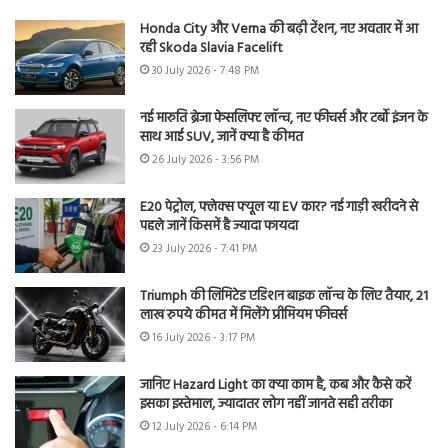
Honda City और Verna की बढ़ी टेंशन, नए अवतार में आ
रही Skoda Slavia Facelift
30 July 2026 - 7:48 PM
नई मारुति ब्रेजा फेसलिफ्ट लॉन्च, नए फीचर्स और टर्बो इंजन के
साथ आई SUV, जानें क्या है कीमत
26 July 2026 - 3:56 PM
E20 पेट्रोल, फ्लेक्स फ्यूल या EV कार? नई गाड़ी खरीदने से
पहले जानें किसमें है ज्यादा फायदा
23 July 2026 - 7:41 PM
Triumph की लिमिटेड एडिशन बाइक लॉन्च के लिए तैयार, 21
लाख रुपये कीमत में मिलेंगे प्रीमियम फीचर्स
16 July 2026 - 3:17 PM
जानिए Hazard Light का क्या काम है, कब और कैसे करें
इसका इस्तेमाल, ज्यादातर लोग नहीं जानते सही तरीका
12 July 2026 - 6:14 PM