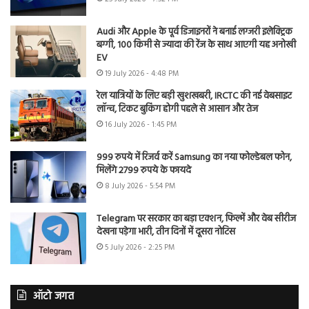
Audi और Apple के पूर्व डिजाइनरों ने बनाई लग्जरी इलेक्ट्रिक
बग्गी, 100 किमी से ज्यादा की रेंज के साथ आएगी यह अनोखी
EV
19 July 2026 - 4:48 PM
रेल यात्रियों के लिए बड़ी खुशखबरी, IRCTC की नई वेबसाइट
लॉन्च, टिकट बुकिंग होगी पहले से आसान और तेज
16 July 2026 - 1:45 PM
999 रुपये में रिजर्व करें Samsung का नया फोल्डेबल फोन,
मिलेंगे 2799 रुपये के फायदे
8 July 2026 - 5:54 PM
Telegram पर सरकार का बड़ा एक्शन, फिल्में और वेब सीरीज
देखना पड़ेगा भारी, तीन दिनों में दूसरा नोटिस
5 July 2026 - 2:25 PM
ऑटो जगत