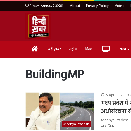
Friday, August 7 2026
About
Privacy Policy
Video
Home
Live
बड़ी ख़बर
राष्ट्रीय
विदेश
राज्य
TV
BuildingMP
15 April 2025 - 9
मध्य प्रदेश मे
अधोसंरचना स
Madhya Pradesh : मध्
Madhya Pradesh
सामाजिक…