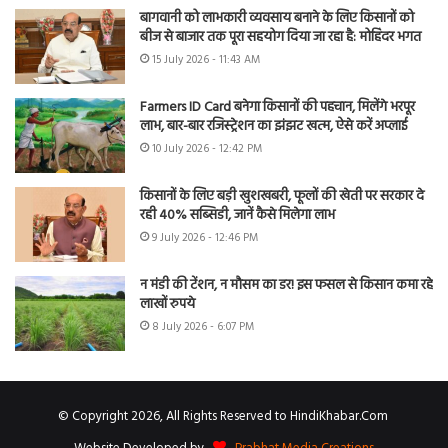
बागवानी को लाभकारी व्यवसाय बनाने के लिए किसानों को
बीज से बाजार तक पूरा सहयोग दिया जा रहा है: मोहिंदर भगत
15 July 2026 - 11:43 AM
Farmers ID Card बनेगा किसानों की पहचान, मिलेंगे भरपूर
लाभ, बार-बार रजिस्ट्रेशन का झंझट खत्म, ऐसे करें अप्लाई
10 July 2026 - 12:42 PM
किसानों के लिए बड़ी खुशखबरी, फूलों की खेती पर सरकार दे
रही 40% सब्सिडी, जानें कैसे मिलेगा लाभ
9 July 2026 - 12:46 PM
न मंडी की टेंशन, न मौसम का डर! इस फसल से किसान कमा रहे
लाखों रुपये
8 July 2026 - 6:07 PM
© Copyright 2026, All Rights Reserved to HindiKhabar.Com