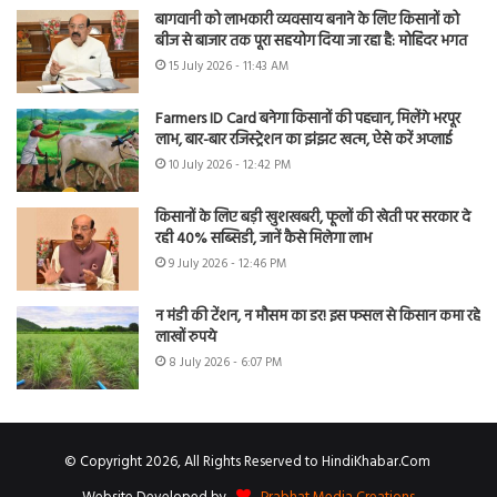
बागवानी को लाभकारी व्यवसाय बनाने के लिए किसानों को
बीज से बाजार तक पूरा सहयोग दिया जा रहा है: मोहिंदर भगत
15 July 2026 - 11:43 AM
Farmers ID Card बनेगा किसानों की पहचान, मिलेंगे भरपूर
लाभ, बार-बार रजिस्ट्रेशन का झंझट खत्म, ऐसे करें अप्लाई
10 July 2026 - 12:42 PM
किसानों के लिए बड़ी खुशखबरी, फूलों की खेती पर सरकार दे
रही 40% सब्सिडी, जानें कैसे मिलेगा लाभ
9 July 2026 - 12:46 PM
न मंडी की टेंशन, न मौसम का डर! इस फसल से किसान कमा रहे
लाखों रुपये
8 July 2026 - 6:07 PM
© Copyright 2026, All Rights Reserved to HindiKhabar.Com