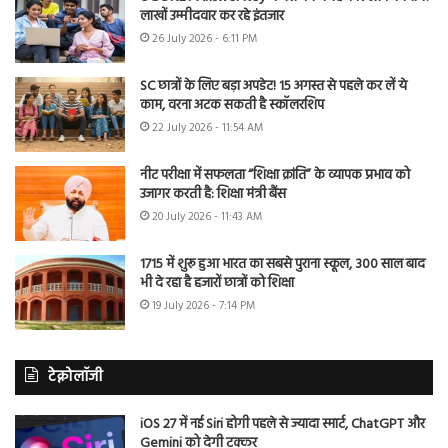
लाखों उम्मीदवार कर रहे इंतजार
26 July 2026 - 6:11 PM
SC छात्रों के लिए बड़ा अपडेट! 15 अगस्त से पहले कर लें ये
काम, वरना अटक सकती है स्कॉलरशिप
22 July 2026 - 11:54 AM
नीट परीक्षा में सफलता “शिक्षा क्रांति” के व्यापक प्रभाव को
उजागर करती है: शिक्षा मंत्री बैंस
20 July 2026 - 11:43 AM
1715 में शुरू हुआ भारत का सबसे पुराना स्कूल, 300 साल बाद
भी दे रहा है हजारों छात्रों को शिक्षा
19 July 2026 - 7:14 PM
टेक्नोलॉजी
iOS 27 में नई Siri होगी पहले से ज्यादा स्मार्ट, ChatGPT और
Gemini को देगी टक्कर