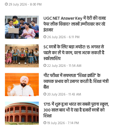
29 July 2026 - 8:00 PM
UGC NET Answer Key में देरी की वजह
पेपर लीक विवाद? लाखों उम्मीदवार कर रहे
इंतजार
26 July 2026 - 6:11 PM
SC छात्रों के लिए बड़ा अपडेट! 15 अगस्त से
पहले कर लें ये काम, वरना अटक सकती है
स्कॉलरशिप
22 July 2026 - 11:54 AM
नीट परीक्षा में सफलता “शिक्षा क्रांति” के
व्यापक प्रभाव को उजागर करती है: शिक्षा मंत्री
बैंस
20 July 2026 - 11:43 AM
1715 में शुरू हुआ भारत का सबसे पुराना स्कूल,
300 साल बाद भी दे रहा है हजारों छात्रों को
शिक्षा
19 July 2026 - 7:14 PM