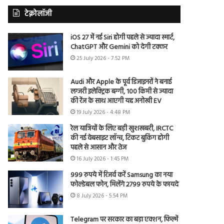
टेक्नोलॉजी
iOS 27 में नई Siri होगी पहले से ज्यादा स्मार्ट,
ChatGPT और Gemini को देगी टक्कर
25 July 2026 - 7:52 PM
Audi और Apple के पूर्व डिजाइनरों ने बनाई
लग्जरी इलेक्ट्रिक बग्गी, 100 किमी से ज्यादा
की रेंज के साथ आएगी यह अनोखी EV
19 July 2026 - 4:48 PM
रेल यात्रियों के लिए बड़ी खुशखबरी, IRCTC
की नई वेबसाइट लॉन्च, टिकट बुकिंग होगी
पहले से आसान और तेज
16 July 2026 - 1:45 PM
999 रुपये में रिजर्व करें Samsung का नया
फोल्डेबल फोन, मिलेंगे 2799 रुपये के फायदे
8 July 2026 - 5:54 PM
Telegram पर सरकार का बड़ा एक्शन, फिल्में