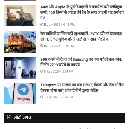
Audi और Apple के पूर्व डिजाइनरों ने बनाई लग्जरी इलेक्ट्रिक
बग्गी, 100 किमी से ज्यादा की रेंज के साथ आएगी यह अनोखी
EV
19 July 2026 - 4:48 PM
रेल यात्रियों के लिए बड़ी खुशखबरी, IRCTC की नई वेबसाइट
लॉन्च, टिकट बुकिंग होगी पहले से आसान और तेज
16 July 2026 - 1:45 PM
999 रुपये में रिजर्व करें Samsung का नया फोल्डेबल फोन,
मिलेंगे 2799 रुपये के फायदे
8 July 2026 - 5:54 PM
Telegram पर सरकार का बड़ा एक्शन, फिल्में और वेब सीरीज
देखना पड़ेगा भारी, तीन दिनों में दूसरा नोटिस
5 July 2026 - 2:25 PM
ऑटो जगत