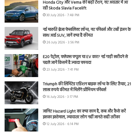
Honda City और Verna की बढ़ी टेंशन, नए अवतार में आ
रही Skoda Slavia Facelift
30 July 2026 - 7:48 PM
नई मारुति ब्रेजा फेसलिफ्ट लॉन्च, नए फीचर्स और टर्बो इंजन के
साथ आई SUV, जानें क्या है कीमत
26 July 2026 - 3:56 PM
E20 पेट्रोल, फ्लेक्स फ्यूल या EV कार? नई गाड़ी खरीदने से
पहले जानें किसमें है ज्यादा फायदा
23 July 2026 - 7:41 PM
Triumph की लिमिटेड एडिशन बाइक लॉन्च के लिए तैयार, 21
लाख रुपये कीमत में मिलेंगे प्रीमियम फीचर्स
16 July 2026 - 3:17 PM
जानिए Hazard Light का क्या काम है, कब और कैसे करें
इसका इस्तेमाल, ज्यादातर लोग नहीं जानते सही तरीका
12 July 2026 - 6:14 PM