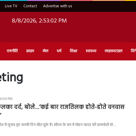
Live TV
Contact
Advertise with us
8/8/2026, 2:53:03 PM
राजनीति
क्राइम
खेल
धर्म
शिक्षा
स्वास्थ्य
लाइफ़स्टाइल
सिन
eting
 6:04 PM
लका दर्द, बोले…’कई बार राजतिलक होते-होते वनवास
’
देश में चुनाव हुए काफी दिन बीत चुके हैं। सीएम के रूप में मोहन यादव की ताजपोशी हो…