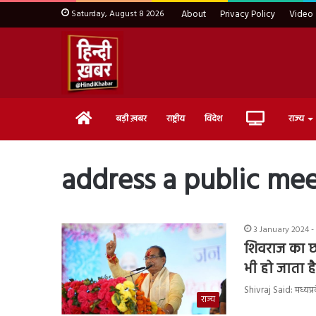
Saturday, August 8 2026
About
Privacy Policy
Video
Home
Live
बड़ी ख़बर
राष्ट्रीय
विदेश
राज्य
TV
address a public me
3 January 2024 -
शिवराज का छ
भी हो जाता है
Shivraj Said: मध्यप्र
राज्य