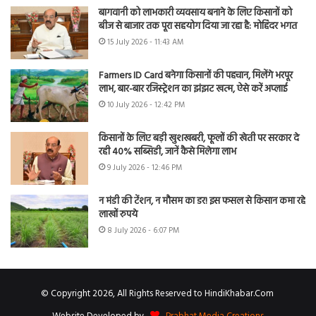
बागवानी को लाभकारी व्यवसाय बनाने के लिए किसानों को
बीज से बाजार तक पूरा सहयोग दिया जा रहा है: मोहिंदर भगत
15 July 2026 - 11:43 AM
Farmers ID Card बनेगा किसानों की पहचान, मिलेंगे भरपूर
लाभ, बार-बार रजिस्ट्रेशन का झंझट खत्म, ऐसे करें अप्लाई
10 July 2026 - 12:42 PM
किसानों के लिए बड़ी खुशखबरी, फूलों की खेती पर सरकार दे
रही 40% सब्सिडी, जानें कैसे मिलेगा लाभ
9 July 2026 - 12:46 PM
न मंडी की टेंशन, न मौसम का डर! इस फसल से किसान कमा रहे
लाखों रुपये
8 July 2026 - 6:07 PM
© Copyright 2026, All Rights Reserved to HindiKhabar.Com