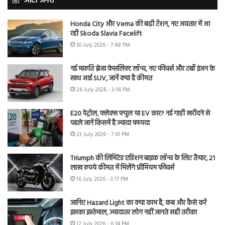
ऑटो जगत
Honda City और Verna की बढ़ी टेंशन, नए अवतार में आ
रही Skoda Slavia Facelift
30 July 2026 - 7:48 PM
नई मारुति ब्रेजा फेसलिफ्ट लॉन्च, नए फीचर्स और टर्बो इंजन के
साथ आई SUV, जानें क्या है कीमत
26 July 2026 - 3:56 PM
E20 पेट्रोल, फ्लेक्स फ्यूल या EV कार? नई गाड़ी खरीदने से
पहले जानें किसमें है ज्यादा फायदा
23 July 2026 - 7:41 PM
Triumph की लिमिटेड एडिशन बाइक लॉन्च के लिए तैयार, 21
लाख रुपये कीमत में मिलेंगे प्रीमियम फीचर्स
16 July 2026 - 3:17 PM
जानिए Hazard Light का क्या काम है, कब और कैसे करें
इसका इस्तेमाल, ज्यादातर लोग नहीं जानते सही तरीका
12 July 2026 - 6:14 PM