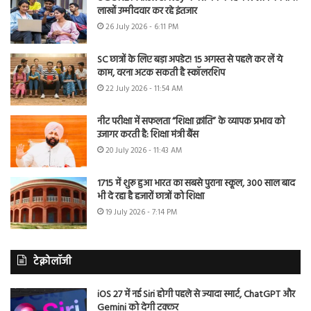
लाखों उम्मीदवार कर रहे इंतजार
26 July 2026 - 6:11 PM
SC छात्रों के लिए बड़ा अपडेट! 15 अगस्त से पहले कर लें ये
काम, वरना अटक सकती है स्कॉलरशिप
22 July 2026 - 11:54 AM
नीट परीक्षा में सफलता “शिक्षा क्रांति” के व्यापक प्रभाव को
उजागर करती है: शिक्षा मंत्री बैंस
20 July 2026 - 11:43 AM
1715 में शुरू हुआ भारत का सबसे पुराना स्कूल, 300 साल बाद
भी दे रहा है हजारों छात्रों को शिक्षा
19 July 2026 - 7:14 PM
टेक्नोलॉजी
iOS 27 में नई Siri होगी पहले से ज्यादा स्मार्ट, ChatGPT और
Gemini को देगी टक्कर