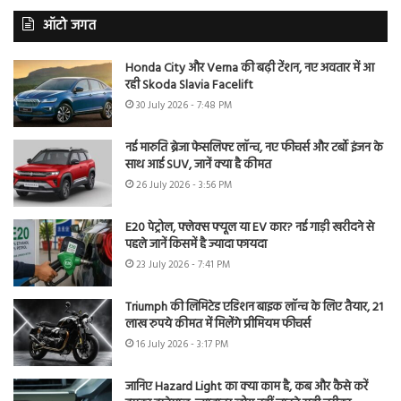
ऑटो जगत
Honda City और Verna की बढ़ी टेंशन, नए अवतार में आ
रही Skoda Slavia Facelift
30 July 2026 - 7:48 PM
नई मारुति ब्रेजा फेसलिफ्ट लॉन्च, नए फीचर्स और टर्बो इंजन के
साथ आई SUV, जानें क्या है कीमत
26 July 2026 - 3:56 PM
E20 पेट्रोल, फ्लेक्स फ्यूल या EV कार? नई गाड़ी खरीदने से
पहले जानें किसमें है ज्यादा फायदा
23 July 2026 - 7:41 PM
Triumph की लिमिटेड एडिशन बाइक लॉन्च के लिए तैयार, 21
लाख रुपये कीमत में मिलेंगे प्रीमियम फीचर्स
16 July 2026 - 3:17 PM
जानिए Hazard Light का क्या काम है, कब और कैसे करें