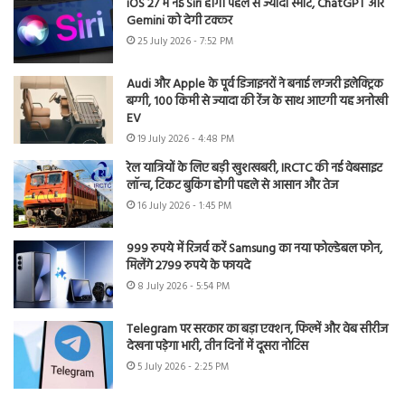
iOS 27 में नई Siri होगी पहले से ज्यादा स्मार्ट, ChatGPT और
Gemini को देगी टक्कर
25 July 2026 - 7:52 PM
Audi और Apple के पूर्व डिजाइनरों ने बनाई लग्जरी इलेक्ट्रिक
बग्गी, 100 किमी से ज्यादा की रेंज के साथ आएगी यह अनोखी
EV
19 July 2026 - 4:48 PM
रेल यात्रियों के लिए बड़ी खुशखबरी, IRCTC की नई वेबसाइट
लॉन्च, टिकट बुकिंग होगी पहले से आसान और तेज
16 July 2026 - 1:45 PM
999 रुपये में रिजर्व करें Samsung का नया फोल्डेबल फोन,
मिलेंगे 2799 रुपये के फायदे
8 July 2026 - 5:54 PM
Telegram पर सरकार का बड़ा एक्शन, फिल्में और वेब सीरीज
देखना पड़ेगा भारी, तीन दिनों में दूसरा नोटिस
5 July 2026 - 2:25 PM