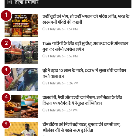
ताज़ा समाचार
कहीं चूहों को भोग, तो कहीं भगवान को मदिरा अर्पित, भारत के
रहस्यमयी मंदिरों की कहानी
31 July 2026 - 7:54 PM
Train यात्रियों के लिए बड़ी सुविधा, अब IRCTC से ऑनलाइन
बुक कर सकेंगे एक्सेस लगेज
31 July 2026 - 6:59 PM
चूहे ने उड़ाए 10 लाख के गहने, CCTV में खुला चोरी का हैरान
करने वाला राज
31 July 2026 - 6:26 PM
दालचीनी, मेथी और हल्दी का मिश्रण, जानें सेहत के लिए
कितना फायदेमंद है ये नेचुरल कॉम्बिनेशन
31 July 2026 - 5:57 PM
टीम इंडिया को मिली बड़ी राहत, बुमराह की वापसी तय,
श्रीलंका दौरे से पहले खत्म हुई चिंता