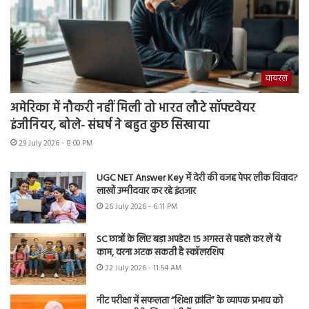
वायरल
अमेरिका में नौकरी नहीं मिली तो भारत लौटे सॉफ्टवेयर
इंजीनियर, बोले- संघर्ष ने बहुत कुछ सिखाया
29 July 2026 - 8:00 PM
UGC NET Answer Key में देरी की वजह पेपर लीक विवाद?
लाखों उम्मीदवार कर रहे इंतजार
26 July 2026 - 6:11 PM
SC छात्रों के लिए बड़ा अपडेट! 15 अगस्त से पहले कर लें ये
काम, वरना अटक सकती है स्कॉलरशिप
22 July 2026 - 11:54 AM
नीट परीक्षा में सफलता “शिक्षा क्रांति” के व्यापक प्रभाव को