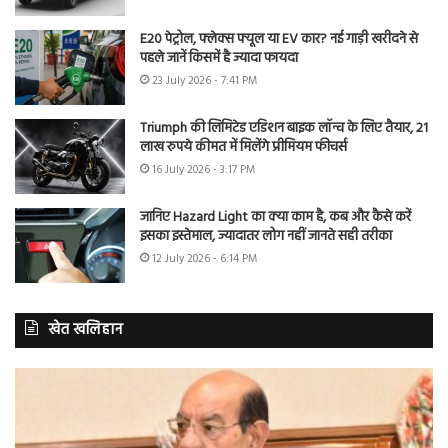
E20 पेट्रोल, फ्लेक्स फ्यूल या EV कार? नई गाड़ी खरीदने से
पहले जानें किसमें है ज्यादा फायदा
23 July 2026 - 7:41 PM
Triumph की लिमिटेड एडिशन बाइक लॉन्च के लिए तैयार, 21
लाख रुपये कीमत में मिलेंगे प्रीमियम फीचर्स
16 July 2026 - 3:17 PM
जानिए Hazard Light का क्या काम है, कब और कैसे करें
इसका इस्तेमाल, ज्यादातर लोग नहीं जानते सही तरीका
12 July 2026 - 6:14 PM
खेत खलिहान