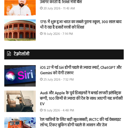
उजागर करती है: शिक्षा मंत्री बैंस
20 July 2026 - 11:43 AM
1715 में शुरू हुआ भारत का सबसे पुराना स्कूल, 300 साल बाद
भी दे रहा है हजारों छात्रों को शिक्षा
19 July 2026 - 7:14 PM
टेक्नोलॉजी
iOS 27 में नई Siri होगी पहले से ज्यादा स्मार्ट, ChatGPT और
Gemini को देगी टक्कर
25 July 2026 - 7:52 PM
Audi और Apple के पूर्व डिजाइनरों ने बनाई लग्जरी इलेक्ट्रिक
बग्गी, 100 किमी से ज्यादा की रेंज के साथ आएगी यह अनोखी
EV
19 July 2026 - 4:48 PM
रेल यात्रियों के लिए बड़ी खुशखबरी, IRCTC की नई वेबसाइट
लॉन्च, टिकट बुकिंग होगी पहले से आसान और तेज