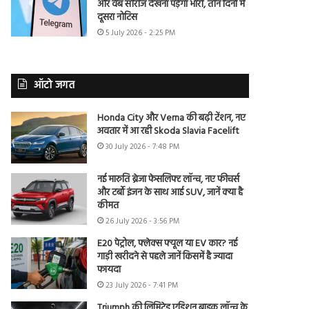
और वेब सीरीज देखना पड़ेगा भारी, तीन दिनों में
दूसरा नोटिस
5 July 2026 - 2:25 PM
ऑटो जगत
Honda City और Verna की बढ़ी टेंशन, नए
अवतार में आ रही Skoda Slavia Facelift
30 July 2026 - 7:48 PM
नई मारुति ब्रेजा फेसलिफ्ट लॉन्च, नए फीचर्स
और टर्बो इंजन के साथ आई SUV, जानें क्या है
कीमत
26 July 2026 - 3:56 PM
E20 पेट्रोल, फ्लेक्स फ्यूल या EV कार? नई
गाड़ी खरीदने से पहले जानें किसमें है ज्यादा
फायदा
23 July 2026 - 7:41 PM
Triumph की लिमिटेड एडिशन बाइक लॉन्च के