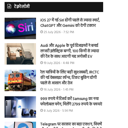
टेक्नोलॉजी
iOS 27 में नई Siri होगी पहले से ज्यादा स्मार्ट,
ChatGPT और Gemini को देगी टक्कर
25 July 2026 - 7:52 PM
Audi और Apple के पूर्व डिजाइनरों ने बनाई
लग्जरी इलेक्ट्रिक बग्गी, 100 किमी से ज्यादा
की रेंज के साथ आएगी यह अनोखी EV
19 July 2026 - 4:48 PM
रेल यात्रियों के लिए बड़ी खुशखबरी, IRCTC
की नई वेबसाइट लॉन्च, टिकट बुकिंग होगी
पहले से आसान और तेज
16 July 2026 - 1:45 PM
999 रुपये में रिजर्व करें Samsung का नया
फोल्डेबल फोन, मिलेंगे 2799 रुपये के फायदे
8 July 2026 - 5:54 PM
Telegram पर सरकार का बड़ा एक्शन, फिल्में