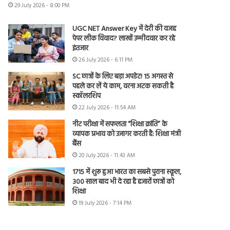
29 July 2026 - 8:00 PM
UGC NET Answer Key में देरी की वजह
पेपर लीक विवाद? लाखों उम्मीदवार कर रहे
इंतजार
26 July 2026 - 6:11 PM
SC छात्रों के लिए बड़ा अपडेट! 15 अगस्त से
पहले कर लें ये काम, वरना अटक सकती है
स्कॉलरशिप
22 July 2026 - 11:54 AM
नीट परीक्षा में सफलता “शिक्षा क्रांति” के
व्यापक प्रभाव को उजागर करती है: शिक्षा मंत्री
बैंस
20 July 2026 - 11:43 AM
1715 में शुरू हुआ भारत का सबसे पुराना स्कूल,
300 साल बाद भी दे रहा है हजारों छात्रों को
शिक्षा
19 July 2026 - 7:14 PM