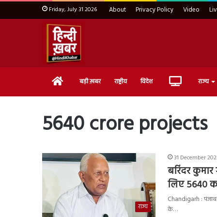
Friday, July 31 2026
About
Privacy Policy
Video
Li
Home
Live
बड़ी ख़बर
राष्ट्रीय
विदेश
राज्य
TV
5640 crore projects
31 December 2025
बरिंदर कुमार
लिए 5640 करो
Chandigarh : पंजाब के
राज्य
के…