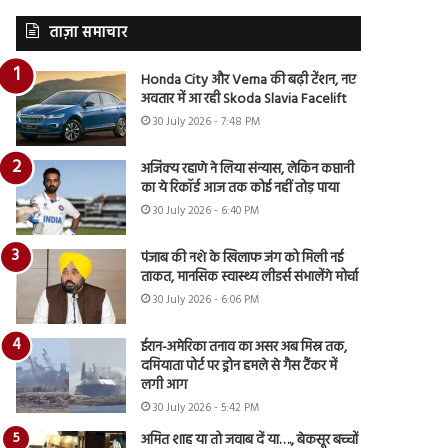
ताज़ा समाचार
Honda City और Verna की बढ़ी टेंशन, नए
अवतार में आ रही Skoda Slavia Facelift
30 July 2026 - 7:48 PM
अजिंक्य रहाणे ने लिया संन्यास, लेकिन कप्तानी
का ये रिकॉर्ड आज तक कोई नहीं तोड़ पाया
30 July 2026 - 6:40 PM
पंजाब की नशे के खिलाफ जंग को मिली नई
ताकत, मानसिक स्वास्थ्य लीडर्स संभालेंगे मोर्चा
30 July 2026 - 6:06 PM
ईरान-अमेरिका तनाव का असर अब मिस्र तक,
दमियाता पोर्ट पर ड्रोन हमले से गैस टैंकर में
लगी आग
30 July 2026 - 5:42 PM
अमित शाह या तो जवाब दें या…., बेकसूर बच्चों